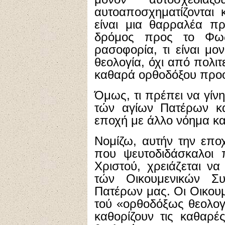
αυτοαποσχηματίζονται 
είναι μια θαρραλέα πρ
δρόμος προς το Φως
ρασοφορία, τι είναι μονα
θεολογία, όχι από πολι
καθαρά ορθοδόξου προο
Όμως, τι πρέπει να γίν
τών αγίων Πατέρων κα
εποχή με άλλο νόημα κα
Νομίζω, αυτήν την εποχ
που ψευτοδιδάσκαλοι
Χριστού, χρειάζεται ν
τών Οικουμενικών Σ
Πατέρων μας. Οι Οικουμ
τού «ορθοδόξως θεολογε
καθορίζουν τις καθαρέ