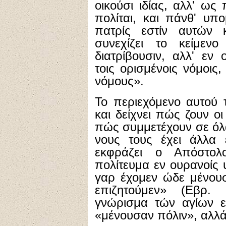
οικούσι ιδίας, αλλ' ως
πολίται, και πάνθ' υπ
πατρίς εστίν αυτών 
συνεχίζει το κείμενο
διατρίβουσιν, αλλ' εν 
τοις ορισμένοις νόμοις, 
νόμους».
Το περιεχόμενο αυτού τ
και δείχνει πώς ζουν οι
πώς συμμετέχουν σε όλ
νους τους έχει άλλα 
εκφράζει ο Απόστο
πολίτευμα εν ουρανοίς υ
γαρ έχομεν ώδε μένουσ
επιζητούμεν» (Εβρ. 
γνώρισμα τών αγίων εί
«μένουσαν πόλιν», αλλά