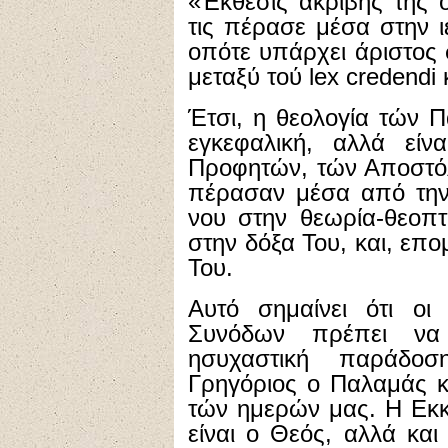
«Έκθεσις ακριβής τής 
τις πέρασε μέσα στην 
οπότε υπάρχει άριστος
μεταξύ τού lex credendi κ
Έτσι, η θεολογία τών Π
εγκεφαλική, αλλά είν
Προφητών, τών Αποστόλ
πέρασαν μέσα από την
νου στην θεωρία-θεοπτ
στην δόξα Του, και, επ
Του.
Αυτό σημαίνει ότι οι
Συνόδων πρέπει να
ησυχαστική παράδο
Γρηγόριος ο Παλαμάς κα
τών ημερών μας. Η Εκκλ
είναι ο Θεός, αλλά κα