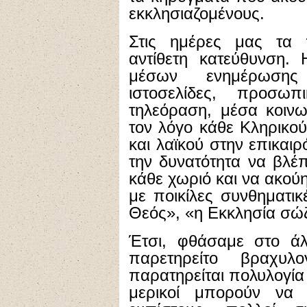
εκκλησιαζομένους.
Στις ημέρες μας τα
αντίθετη κατεύθυνση.
μέσων ενημέρωσης (
ιστοσελίδες, προσωπι
τηλεόραση, μέσα κοινω
τον λόγο κάθε Κληρικο
και λαϊκού στην επικαιρ
την δυνατότητα να βλέ
κάθε χωριό και να ακού
με ποικίλες συνθηματικ
Θεός», «η Εκκλησία σώζ
Έτσι, φθάσαμε στο ά
παρετηρείτο βραχυ
παρατηρείται πολυλογία 
μερικοί μπορούν να