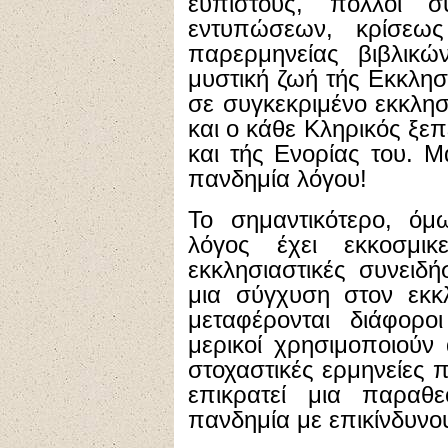
ευπίστους, πολλοί σ
εντυπώσεων, κρίσεως
παρερμηνείας βιβλικώ
μυστική ζωή τής Εκκλησί
σε συγκεκριμένο εκκλησ
και ο κάθε Κληρικός ξε
και τής Ενορίας του. Μ
πανδημία λόγου!
Το σημαντικότερο, όμω
λόγος έχει εκκοσμι
εκκλησιαστικές συνειδή
μια σύγχυση στον εκκλ
μεταφέρονται διάφοροι
μερικοί χρησιμοποιούν
στοχαστικές ερμηνείες 
επικρατεί μια παραθε
πανδημία με επικίνδυνο