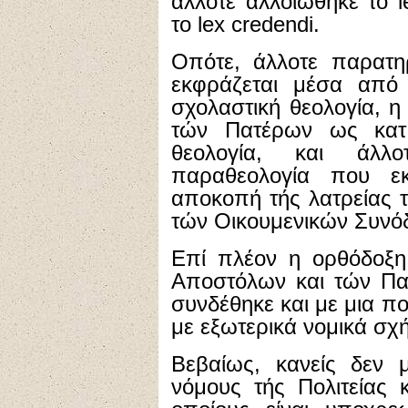
άλλοτε αλλοιώθηκε το 
το lex credendi.
Οπότε, άλλοτε παρατη
εκφράζεται μέσα από 
σχολαστική θεολογία, 
τών Πατέρων ως κατ
θεολογία, και άλλ
παραθεολογία που ε
αποκοπή τής λατρείας 
τών Οικουμενικών Συνό
Επί πλέον η ορθόδοξη
Αποστόλων και τών Πα
συνδέθηκε και με μια πο
με εξωτερικά νομικά σχ
Βεβαίως, κανείς δεν
νόμους τής Πολιτείας 