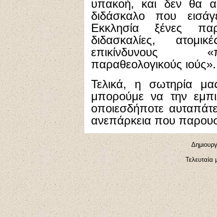
υπακοή, και δεν θα α
διδάσκαλο που εισά
Εκκλησία ξένες παρ
διδασκαλίες, ατομι
επικίνδυνους «π
παραθεολογικούς ιούς».
Τελικά, η σωτηρία μα
μπορούμε να την εμπι
οποιεσδήποτε αυταπάτε
ανεπάρκεια που παρουσι
Δ
ημιουργ
Τελευταία 