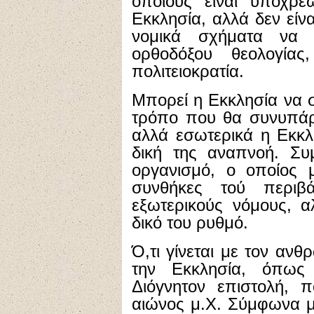
οποίους είναι υποχρε
Εκκλησία, αλλά δεν είν
νομικά σχήματα να 
ορθοδόξου θεολογίας
πολιτειοκρατία.
Μπορεί η Εκκλησία να σ
τρόπο που θα συνυπάρχ
αλλά εσωτερικά η Εκκλη
δική της αναπνοή. Συμ
οργανισμό, ο οποίος 
συνθήκες τού περιβ
εξωτερικούς νόμους, α
δικό του ρυθμό.
Ό,τι γίνεται με τον ανθ
την Εκκλησία, όπως
Διόγνητον επιστολή, π
αιώνος μ.Χ. Σύμφωνα με