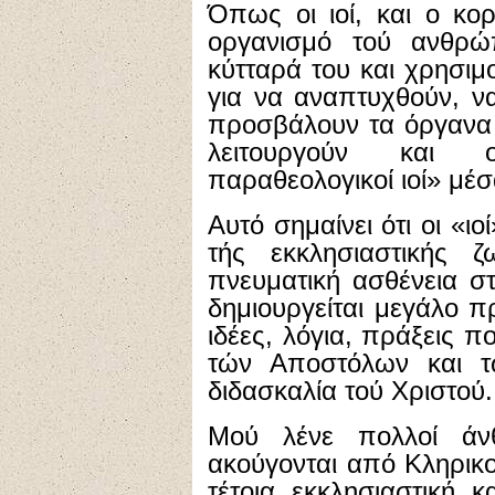
Όπως οι ιοί, και ο κο
οργανισμό τού ανθρώ
κύτταρά του και χρησι
για να αναπτυχθούν, ν
προσβάλουν τα όργανα 
λειτουργούν και ο
παραθεολογικοί ιοί» μέ
Αυτό σημαίνει ότι οι «ι
τής εκκλησιαστικής 
πνευματική ασθένεια στ
δημιουργείται μεγάλο π
ιδέες, λόγια, πράξεις π
τών Αποστόλων και τ
διδασκαλία τού Χριστού.
Μού λένε πολλοί άν
ακούγονται από Κληρικο
τέτοια εκκλησιαστική κ