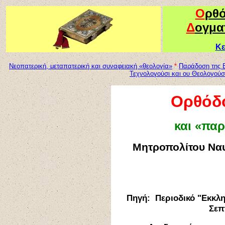
Ο
ρθ
Δ
ογμα
Κε
Νεοπατερική, μεταπατερική και συναφειακή «θεολογία»
*
Παράδοση της 
Τεχνολογούσι και ου Θεολογούσ
Ορθόδο
και «παρ
Μητροπολίτου Ναυ
Πηγή: Περιοδικό "Εκκλη
Σεπ