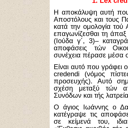
1. Lex cre
Η αποκάλυψη αυτή που
Αποστόλους και τους Π
κατά την ομολογία τού
επαγωνίζεσθαι τη άπαξ 
(Ιούδα γ΄, 3)– καταγρ
αποφάσεις τών Οικο
συνέχεια πέρασε μέσα σ
Είναι αυτό που γράφει 
credendi (νόμος πίστε
προσευχής). Αυτό σημα
σχέση μεταξύ τών α
Συνόδων και τής λατρεία
Ο άγιος Ιωάννης ο Δα
κατέγραψε τις αποφάσ
σε κείμενά του, ιδι