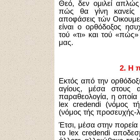
Θεό, δεν ομιλεί απλώς 
πώς θα γίνη κανείς ά
αποφάσεις τών Οικουμε
είναι ο ορθόδοξος ησ
τού «τι» και τού «πώς»
μας.
2. Η 
Εκτός από την ορθόδοξη
αγίους, μέσα στους 
παραθεολογία, η οποία
lex credendi (νόμος τ
(νόμος τής προσευχής-λ
Έτσι, μέσα στην πορεία
το lex credendi αποδεσ