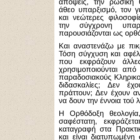
απόψεις, την ρωσική θ
άθεο υπαρξισμό, τον γε
και νεώτερες φιλοσοφί
την σύγχρονη υπαρ
παρουσιάζονται ως ορθό
Και αναστενάζω με πικ
Τόση σύγχυση και αφέλ
που εκφράζουν άλλε
χρησιμοποιούνται από 
παραδοσιακούς Κληρικο
διδασκαλίες; Δεν έχ
πράττουν; Δεν έχουν αν
να δουν την έννοια τού
Η Ορθόδοξη θεολογία
σαφέστατη, εκφράζετ
καταγραφή στα Πρακτι
και είναι διατυπωμένη