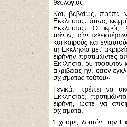
θεολογίας.
Και, βεβαίως, πρέπει
Εκκλησίας, όπως εκφρά
Εκκλησίας. Ο ιερός 
τοίνυν, τών τελειοτέρ
και καιρούς και ενιαυτ
τη Εκκλησία μετ’ ακριβε
ειρήνην προτιμώντες α
Εκκλησία, ου τοσούτον
ακριβείας ην, όσον έγκ
σχίσματος τούτου».
Γενικά, πρέπει να ακ
Εκκλησίας, προτιμώντ
ειρήνη, ώστε να αποφε
σχίσματα.
Έχουμε, λοιπόν, την Ε