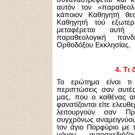
αυτόν τον «παραθεολ
κάποιον Καθηγητή θεο
Καθηγητή τού εξωτερ
μεταφέρεται αυτή
παραθεολογική παν
Ορθοδόξου Εκκλησίας.
4. Τι
Το ερώτημα είναι τι
περιπτώσεις σαν αυτέ
μας, που ο καθένας αυ
φανατίζονται είτε ελευθ
λειτουργούν σαν Πρ
συγχρόνως αναμειγνύουν
τον άγιο Πορφύριο με 
μόνον αυτοσχεδιάζ