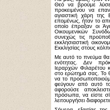
Θεό να βρούμε λύσει
προκειμένου να επα
αγιαστική χάρη της 
επομένως, ήταν το απο
οποίο έπραξαν οι Άγ
Οικουμενικών Συνόδ
συνεχώς τις προϋποθ
εκκλησιαστική οικονομ
Εκκλησίας στους κόλπο
Με αυτό το πνεύμα θα 
ενότητας. Δεν πρόκ
Ιεραρχών Φιλαρέτου 
στο ερώτημά σας. Το 
να το προσωποποιούμ
φεύγουν από αυτό τ
αφορούσε αποκλεισ
πρόσωπα, να είστε σί
λειτουργήσει διαφορετι
Σήμερα, εξαιτίας τη