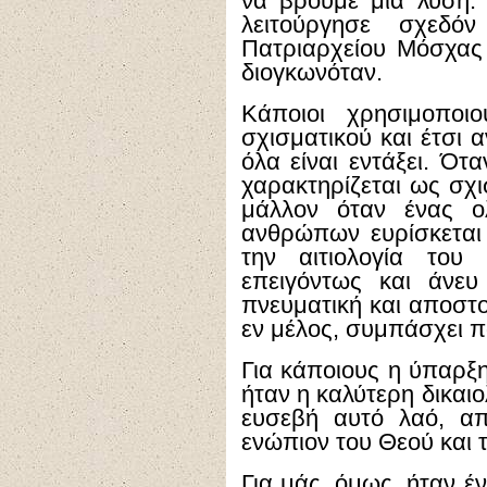
να βρούμε μια λύση. 
λειτούργησε σχεδό
Πατριαρχείου Μόσχας
διογκωνόταν.
Κάποιοι χρησιμοποι
σχισματικού και έτσι 
όλα είναι εντάξει. Ότ
χαρακτηρίζεται ως σχι
μάλλον όταν ένας ο
ανθρώπων ευρίσκεται 
την αιτιολογία του
επειγόντως και άνε
πνευματική και αποστο
εν μέλος, συμπάσχει πά
Για κάποιους η ύπαρξ
ήταν η καλύτερη δικαιο
ευσεβή αυτό λαό, απ
ενώπιον του Θεού και τ
Για μάς, όμως, ήταν έ