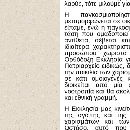
λαούς, τότε μιλούμε γ
Η παγκοσμιοποίη
μεταμορφώνεται σε οι
είπαμε, ενώ η παγκοσμ
τάση που ομαδοποιεί 
αντίθετα, σέβεται κ
ιδιαίτερα χαρακτηρισ
προσώπου χωριστά 
Ορθόδοξη Εκκλησία γε
Πατριαρχείο ειδικώς, 
την ποικιλία των χαρι
σε κάτι ομοιογενές 
διοικείται από μία
νοοτροπία και θα ακολ
και εθνική γραμμή.
Η Εκκλησία μας κινείτ
της αγάπης και της 
χαρισμάτων και των 
Ωστόσο, αυτό που 