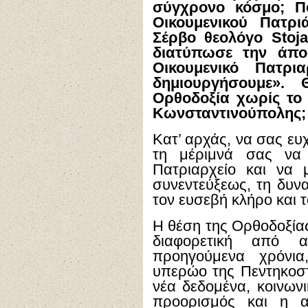
σύγχρονο κόσμο; Π
Οικουμενικού Πατρ
Σέρβο θεολόγο
Stoj
διατύπωσε την άπο
Οικουμενικό Πατρ
δημιουργήσουμε».
Ορθοδοξία χωρίς το 
Κωνσταντινούπολης;
Κατ’ αρχάς, να σας ευ
τη μέριμνά σας να 
Πατριαρχείο και να
συνεντεύξεως, τη δυν
τον ευσεβή κλήρο και τ
Η θέση της Ορθοδοξίας
διαφορετική από 
προηγούμενα χρόνι
υπερώο της Πεντηκοσ
νέα δεδομένα, κοινωνι
προορισμός και η α