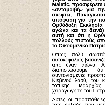
Maletic
, προσφέρετε 
«ανταμοιβή» για τη
σκεφτεί, Παναγιώτ
απόφαση για την πα
Ορθόδοξη Εκκλησία 
αγώνα και τα δεινά
αυτή και ότι η Ορθ
πολλούς πιστούς απ
το Οικουμενικό Πατρι
Όπως πολύ σωστά 
αυτοκεφαλίας βασάνιζε
από έναν αιώνα. Α
διαπιστώσουμε ό
συντονισμένες προσπά
Κιεβινού λαού, του 
τοπικής Ιεραρχία
χειραγώγηση του Πατρ
Αυτές οι προσπάθειε
τότε δηλαδή που με