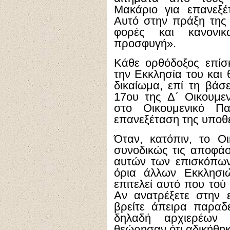
Μακάριο για επανεξ
Αυτό στην πράξη της 
φορές και κανονικ
προσφυγή».
Κάθε ορθόδοξος επίσ
την Εκκλησία του και θ
δικαίωμα, επί τη βάσ
17ου της Δ΄ Οικουμε
στο Οικουμενικό Πα
επανεξέταση της υποθ
Όταν, κατόπιν, το Οι
συνοδικώς τις αποφάσ
αυτών των επισκόπων
όρια άλλων Εκκλησι
επιτελεί αυτό που τού
Αν ανατρέξετε στην ε
βρείτε άπειρα παραδ
δηλαδή αρχιερέων
θεώρησαν ότι αδικήθηκ