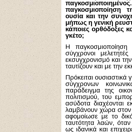
παγκοσμιοποιημέ
παγκοσμιοποίηση τ
ουσία και την συνοχ
μήπως η γενική ρευσ
κάποιες ορθόδοξες κ
γκέτο;
Η παγκοσμιοποίηση 
σύγχρονοι μελετητές
εκσυγχρονισμό και την
ταυτίζουν και με την ε
Πρόκειται ουσιαστικά 
σύγχρονων κοινωνι
παράδειγμα της οικον
πολιτισμού, του εμπο
ασύδοτα διαχέονται 
λαμβάνουν χώρα στον 
αφομοίωσε με το δικό
ταυτότητα λαών, ότα
ως ιδανικά και επιχει