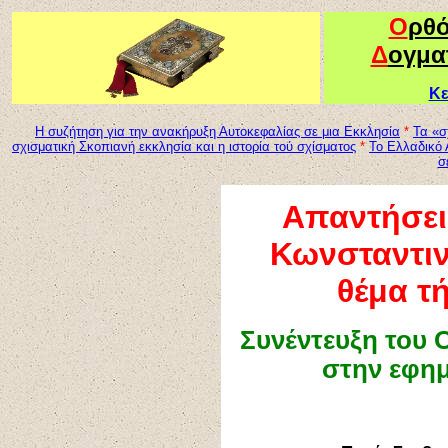
Ο
ρθ
Δ
ογμα
Κε
Η συζήτηση για την ανακήρυξη Αυτοκεφαλίας σε μια Εκκλησία
*
Τα «σ
σχισματική Σκοπιανή εκκλησία και η ιστορία τού σχίσματος
*
Το Ελλαδικό 
σ
Απαντήσει
Κωνσταντιν
θέμα τ
Συνέντευξη του 
στην εφημ