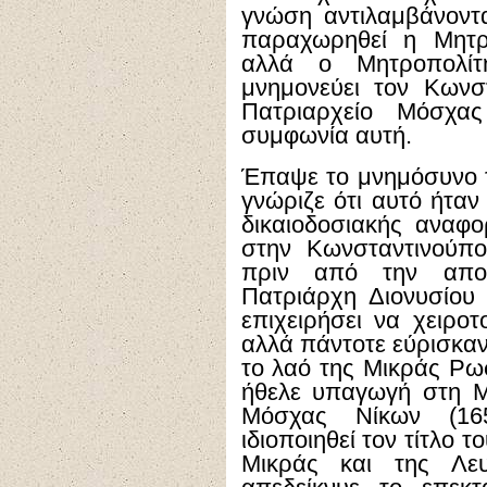
γνώση αντιλαμβάνοντα
παραχωρηθεί η Μητρ
αλλά ο Μητροπολίτ
μνημονεύει τον Κωνσ
Πατριαρχείο Μόσχα
συμφωνία αυτή.
Έπαψε το μνημόσυνο τ
γνώριζε ότι αυτό ήταν
δικαιοδοσιακής αναφ
στην Κωνσταντινούπο
πριν από την απο
Πατριάρχη Διονυσίου
επιχειρήσει να χειρο
αλλά πάντοτε εύρισκαν
το λαό της Μικράς Ρω
ήθελε υπαγωγή στη Μ
Μόσχας Νίκων (1652
ιδιοποιηθεί τον τίτλο 
Μικράς και της Λε