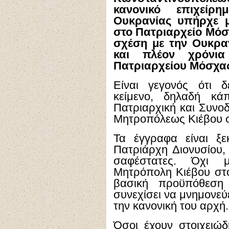
κανονικό επιχείρ
Ουκρανίας υπήρχε μ
στο Πατριαρχείο Μόσ
σχέση με την Ουκραν
και πλέον χρόνια
Πατριαρχείου Μόσχας
Είναι γεγονός ότι 
κείμενο, δηλαδή κά
Πατριαρχική και Συν
Μητροπόλεως Κιέβου σ
Τα έγγραφα είναι ξε
Πατριάρχη Διονυσίου,
σαφέστατες. Όχι 
Μητρόπολη Κιέβου στ
βασική προϋπόθεση
συνεχίσει να μνημονεύ
την κανονική του αρχή.
Όσοι έχουν στοιχειώδ