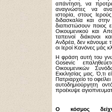
απάντηση, να προτρ
αναγνώστες να ανατ
ιστορία, στους Ιερού
διδασκαλία και στη
διαπιστώσουν ποιος ε
Οικουμενικού και Απ
ταπεινοί διάκονοι κ
Ανδρέα, δεν κάνουμε 
οι Ιεροί Κανόνες μάς 
Η φράση αυτή του γν
Gosevic
επαληθεύε
Οικουμενικών Συνό
Εκκλησίας μας. Ό,τι εί
Πατριαρχείο το οφείλει
αυτοδημιούργητη ον
προέκυψε αγιοπνευματ
Ο κόσμος δείχ