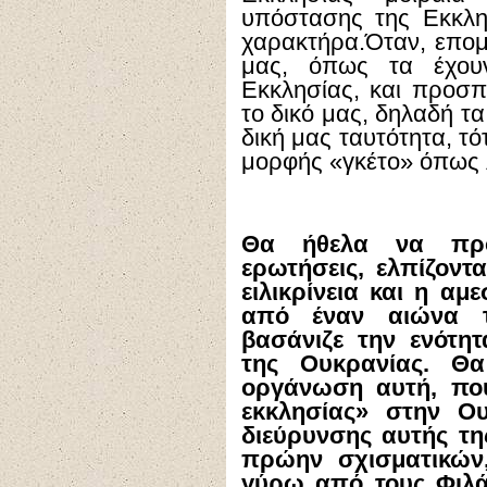
υπόστασης της Εκκλησ
χαρακτήρα.Όταν, επομ
μας, όπως τα έχουν
Εκκλησίας, και προσ
το δικό μας, δηλαδή τα
δική μας ταυτότητα, τ
μορφής «γκέτο» όπως 
Θα ήθελα να προ
ερωτήσεις, ελπίζοντ
ειλικρίνεια και η αμ
από έναν αιώνα τ
βασάνιζε την ενότη
της Ουκρανίας. Θ
οργάνωση αυτή, που
εκκλησίας» στην Ο
διεύρυνσης αυτής της
πρώην σχισματικών,
γύρω από τους Φιλ