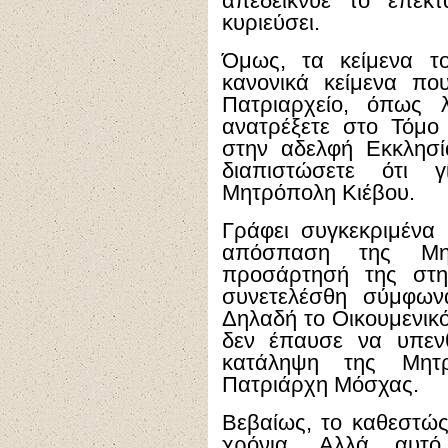
απεδείκνυε το επεκ
κυριεύσει.
Όμως, τα κείμενα τ
κανονικά κείμενα πο
Πατριαρχείο, όπως 
ανατρέξετε στο Τόμ
στην αδελφή Εκκλησί
διαπιστώσετε ότι γ
Μητρόπολη Κιέβου.
Γράφει συγκεκριμένα
απόσπαση της Μη
προσάρτησή της στη
συνετελέσθη σύμφωνα
Δηλαδή το Οικουμενικό
δεν έπαυσε να υπενθ
κατάληψη της Μητ
Πατριάρχη Μόσχας.
Βεβαίως, το καθεστώς
χρόνια. Αλλά αυτό