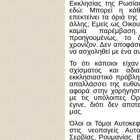
Εκκλησίας της Ρωσίας
εδώ: Μπορεί η κάθ
επεκτείνει τα όριά τη
άλλης; Εμείς ως Οικου
καμία παρέμβασ
προηγουμένως, το 
χρονίζον. Δεν αποφάσ
να ασχοληθεί με ένα 
Το ότι κάποιοι είχαν
σχίσματος και αδι
εκκλησιαστικό πρόβλ
απαλλάσσει της ευθύν
αφορά στην χορήγησ
με τις υπόλοιπες Ορ
έγινε, διότι δεν απο
μας.
Όλοι οι Τόμοι Αυτοκε
στις νεοπαγείς Αυτ
Σερβίας, Ρουμανίας, 