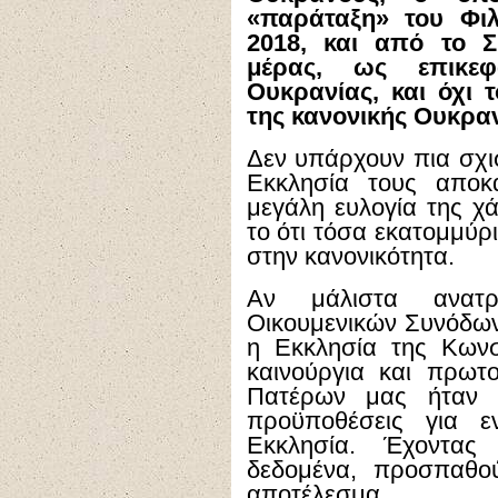
«παράταξη» του Φιλ
2018, και από το Σ
μέρας, ως επικεφ
Ουκρανίας, και όχι 
της κανονικής Ουκραν
Δεν υπάρχουν πια σχισ
Εκκλησία τους αποκ
μεγάλη ευλογία της χ
το ότι τόσα εκατομμύρ
στην κανονικότητα.
Αν μάλιστα ανατρ
Οικουμενικών Συνόδων,
η Εκκλησία της Κωνσ
καινούργια και πρω
Πατέρων μας ήταν ν
προϋποθέσεις για ε
Εκκλησία. Έχοντας
δεδομένα, προσπαθο
αποτέλεσμα.