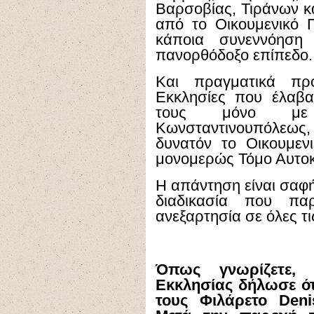
Βαρσοβίας, Τιράνων κ
από το Οικουμενικό Π
κάποια συνεννόηση
πανορθόδοξο επίπεδο.
Και πραγματικά πρ
Εκκλησίες που έλαβα
τους μόνο με
Κωνσταντινουπόλεως, 
δυνατόν το Οικουμεν
μονομερώς Τόμο Αυτοκ
Η απάντηση είναι σαφής
διαδικασία που παρ
ανεξαρτησία σε όλες τι
Όπως γνωρίζετε, 
Εκκλησίας δήλωσε ότ
τους Φιλάρετο
Deni