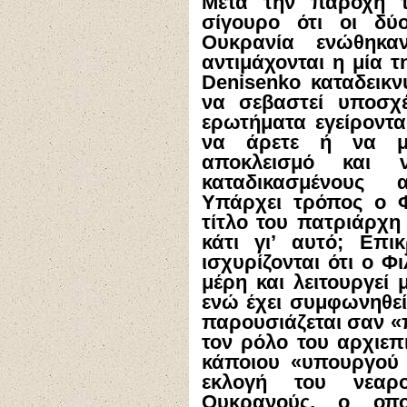
Μετά την παροχή τη
σίγουρο ότι οι δύ
Ουκρανία ενώθηκα
αντιμάχονται η μία τ
Denisenko
καταδεικνύ
να σεβαστεί υποσχέ
ερωτήματα εγείροντα
να άρετε ή να με
αποκλεισμό και ν
καταδικασμένους 
Υπάρχει τρόπος ο Φ
τίτλο του πατριάρχη 
κάτι γι’ αυτό; Επ
ισχυρίζονται ότι
o
Φιλ
μέρη και λειτουργεί 
ενώ έχει συμφωνηθεί 
παρουσιάζεται σαν «
τον ρόλο του αρχιε
κάποιου «υπουργού 
εκλογή του νεαρ
Ουκρανούς, ο οπο