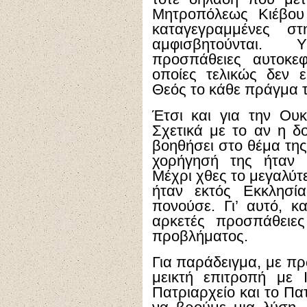
Μητροπόλεως Κιέβου
καταγεγραμμένες σ
αμφισβητούνται.
προσπάθειες αυτοκε
οποίες τελικώς δεν 
Θεός το κάθε πράγμα τ
Έτσι και για την Ου
Σχετικά με το αν η δ
βοηθήσει στο θέμα της 
χορήγησή της ήταν 
Μέχρι χθες το μεγαλύτ
ήταν εκτός Εκκλησί
πονούσε. Γι’ αυτό, κ
αρκετές προσπάθειε
προβλήματος.
Για παράδειγμα, με πρ
μεικτή επιτροπή με 
Πατριαρχείο και το Πα