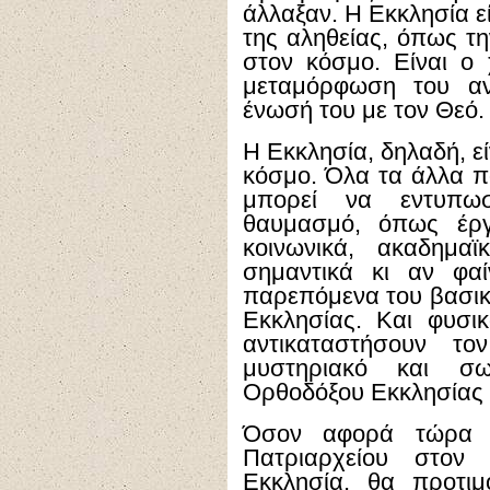
άλλαξαν. Η Εκκλησία ε
της αληθείας, όπως τ
στον κόσμο. Είναι ο 
μεταμόρφωση του αν
ένωσή του με τον Θεό.
Η Εκκλησία, δηλαδή, ε
κόσμο. Όλα τα άλλα π
μπορεί να εντυπω
θαυμασμό, όπως έργ
κοινωνικά, ακαδημα
σημαντικά κι αν φαί
παρεπόμενα του βασικ
Εκκλησίας. Και φυσι
αντικαταστήσουν το
μυστηριακό και σω
Ορθοδόξου Εκκλησίας 
Όσον αφορά τώρα σ
Πατριαρχείου στον
Εκκλησία, θα προτι