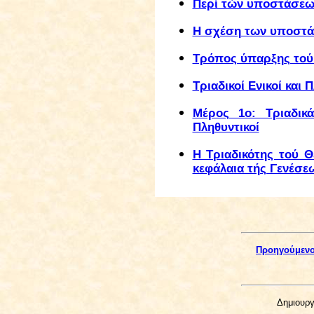
Περί τών υποστάσεων
Η σχέση των υποστά
Τρόπος ύπαρξης τού
Τριαδικοί Ενικοί και 
Μέρος 1ο: Τριαδικά
Πληθυντικοί
Η Τριαδικότης τού Θ
κεφάλαια τής Γενέσε
Προηγούμεν
Δημιουργ