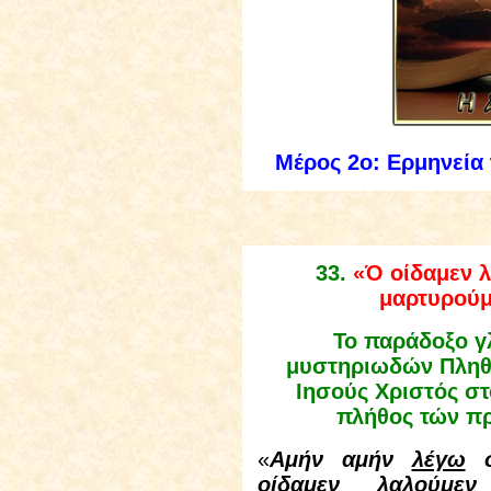
Μέρος 2ο: Ερμηνεία
33
.
«Ό οίδαμεν 
μαρτυρούμε
Το παράδοξο γ
μυστηριωδών Πληθυ
Ιησούς Χριστός στ
πλήθος τών π
«
Αμήν αμήν
λέγω
σ
οίδαμεν λαλούμεν