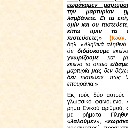
εωράκαμεν μαρτυρο
την μαρτυρίαν
η
λαμβάνετε. Ει τα επ
υμίν και ου πιστεύετ
είπω
υμίν τα επ
πιστεύσετε
;»
(Ιωάν.
δηλ. «
Αληθινά αληθινά
ότι
διδάσκουμε
εκείνο
γνωρίζουμε
και
μ
εκείνο το οποίο
είδαμ
μαρτυρία
μας
δεν δέχε
δεν πιστεύετε, πώς 
επουράνια
;»
Εις τούς δύο αυτούς 
γλωσσικό φαινόμενο. 
ρήμα Ενικού αριθμού, 
με ρήματα Πληθυν
«
λαλούμεν
», «
εωράκ
χρησιμοποεί προσωπ