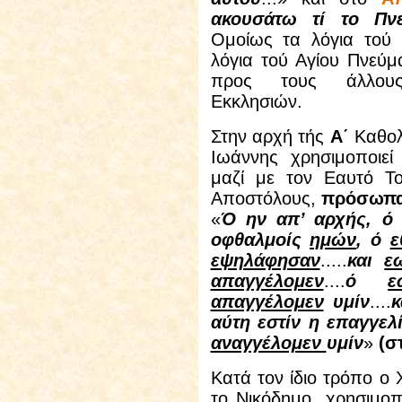
ακουσάτω τί το Πνε
Ομοίως τα λόγια τού 
λόγια τού Αγίου Πνεύμ
προς τους άλλους
Εκκλησιών.
Στην αρχή τής
Α΄
Καθολ
Ιωάννης χρησιμοποιε
μαζί με τον Εαυτό Το
Αποστόλους,
πρόσωπα
«
Ό ην απ’ αρχής, 
οφθαλμοίς
ημών
, ό
ε
εψηλάφησαν
.....
και
ε
απαγγέλομεν
....
ό
ε
απαγγέλομεν
υμίν
....
κ
αύτη εστίν η επαγγελ
αναγγέλομεν
υμίν
»
(σ
Κατά τον ίδιο τρόπο ο 
το Νικόδημο, χρησιμοπ