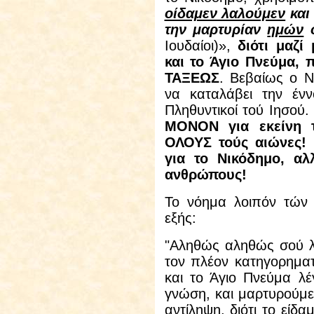
οίδαμεν λαλούμεν
και
την μαρτυρίαν
ημών
ο
Ιουδαίοι)»,
διότι μαζί
και το Άγιο Πνεύμα,
ΤΑΞΕΩΣ
. Βεβαίως ο Ν
να καταλάβει την ένν
Πληθυντικοί τού Ιησού
ΜΟΝΟΝ για εκείνη 
ΟΛΟΥΣ τούς αιώνες!
για το Νικόδημο, α
ανθρώπους!
Το νόημα λοιπόν τών
εξής:
"Αληθώς αληθώς σού λ
τον πλέον κατηγορηματ
και το Άγιο Πνεύμα λέ
γνώση, και μαρτυρούμε
αντίληψη, διότι το είδ