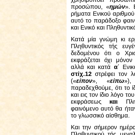
προσώπου, «
ημών
». 
ρήματα Ενικού αριθμού
αυτό το παράδοξο φαινό
και Ενικό και Πληθυντι
Κατά μία γνώμη κι ερ
Πληθυντικός τής ευγέ
δεδομένου ότι ο Χρι
εκφράζεται όχι μόνο
αλλά και κατά
α΄
Ενικ
στίχ.12
στρέφει τον λ
(«
είπον
», «
είπω
»)
παραδεχθούμε, ότι το
και εις τον ίδιο λόγο το
εκφράσεως
και
Πληθ
φαινόμενο αυτό θα ήτα
το γλωσσικό αίσθημα.
Και την σήμερον ημέρα
Πληθυντικού τής μεγα