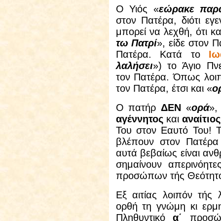
Ο Υιός «
εώρακε παρ
στον Πατέρα, διότι ε
μπορεί να λεχθή, ότι κ
τω Πατρί
», είδε στον 
Πατέρα. Κατά το
Ιω
λαλήσει
») το Άγιο Πν
τον Πατέρα. Όπως λοι
τον Πατέρα, έτσι και «
ο
Ο πατήρ
ΔΕΝ
«
ορά
»,
αγέννητος
και
αναίτιος
Του στον Εαυτό Του! Τ
βλέπουν στον Πατέρα
αυτά βεβαίως είναι ανθ
σημαίνουν απερινόητε
προσώπων τής Θεότητο
Εξ αιτίας λοιπόν τής 
ορθή τη γνώμη κι ερμη
Πληθυντικό
α΄
προσώ