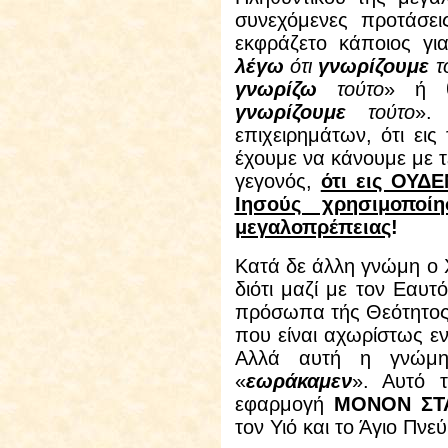
συνεχόμενες προτάσε
εκφράζετο κάποιος γι
λέγω
ότι
γνωρίζουμε
τ
γνωρίζω
τούτο
» ή θ
γνωρίζουμε
τούτο
».
επιχειρημάτων, ότι εις
έχουμε να κάνουμε με τέ
γεγονός,
ότι εις ΟΥΔ
Ιησούς χρησιμοποί
μεγαλοπρέπειας
!
Κατά δε άλλη γνώμη ο Χ
διότι μαζί με τον Εαυτ
πρόσωπα τής Θεότητος,
που είναι αχωρίστως ε
Αλλά αυτή η γνώμη
«
εωράκαμεν
». Αυτό τ
εφαρμογή
ΜΟΝΟΝ ΣΤ
τον Υιό και το Άγιο Πνε