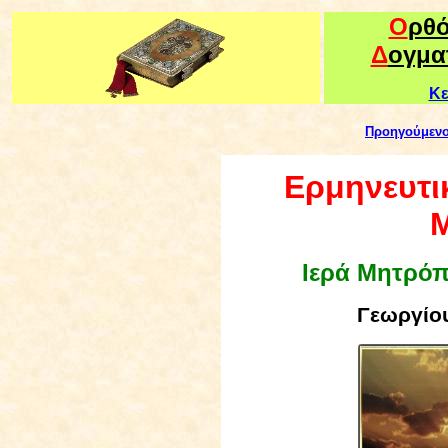
Ο
ρθ
Δ
ογμα
Κε
Προηγούμεν
Ερμηνευτικ
Μ
Ιερά Μητρό
Γεωργίου