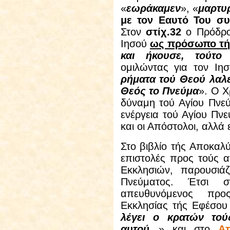
«
εωράκαμεν
», «
μαρτυ
με τον Εαυτό Του συ
Στον
στίχ.32
ο Πρόδρο
Ιησού
ως πρόσωπο τή
και ήκουσε, τούτο 
ομιλώντας για τον Ι
ρήματα τού Θεού λαλε
Θεός το Πνεύμα
». Ο Χ
δύναμη τού Αγίου Πνεύ
ενέργεια τού Αγίου Πν
και οι Απόστολοι, αλλά 
Στο βιβλίο τής Αποκαλύ
επιστολές προς τούς 
Εκκλησιών, παρουσιάζ
Πνεύματος. Έτσι
απευθυνόμενος προ
Εκκλησίας τής Εφέσου 
λέγει ο κρατών τού
αυτού
...» και στο
Απ