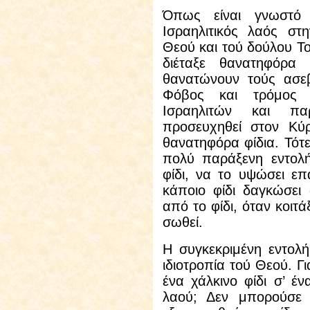
Όπως είναι γνωστό
Ισραηλιτικός λαός στ
Θεού και τού δούλου Το
διέταξε θανατηφόρα
θανατώνουν τούς ασεβ
Φόβος και τρόμος 
Ισραηλιτών και π
προσευχηθεί στον Κύ
θανατηφόρα φίδια. Τό
πολύ παράξενη εντολή
φίδι, να το υψώσει ε
κάποιο φίδι δαγκώσει
από το φίδι, όταν κοιτά
σωθεί.
Η συγκεκριμένη εντολ
ιδιοτροπία τού Θεού. 
ένα χάλκινο φίδι σ’ έ
λαού; Δεν μπορούσε