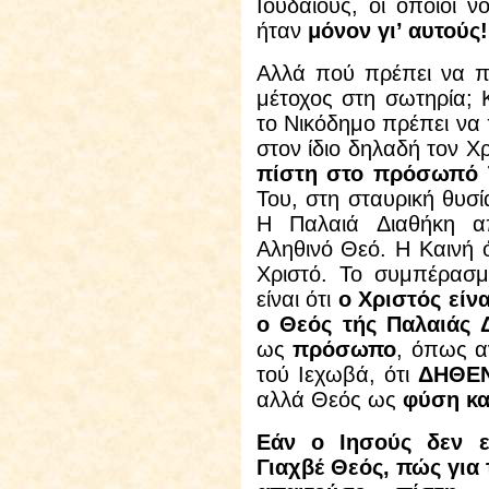
Ιουδαίους, οι οποίοι ν
ήταν
μόνον γι’ αυτούς!
Αλλά πού πρέπει να πι
μέτοχος στη σωτηρία; 
το Νικόδημο πρέπει να 
στον ίδιο δηλαδή τον Χ
πίστη στο πρόσωπό 
Του, στη σταυρική θυσ
Η Παλαιά Διαθήκη απ
Αληθινό Θεό. Η Καινή 
Χριστό. Το συμπέρασμ
είναι ότι
ο Χριστός είν
ο Θεός τής Παλαιάς 
ως
πρόσωπο
, όπως α
τού Ιεχωβά, ότι
ΔΗΘΕ
αλλά Θεός ως
φύση κα
Εάν ο Ιησούς δεν εί
Γιαχβέ Θεός, πώς για