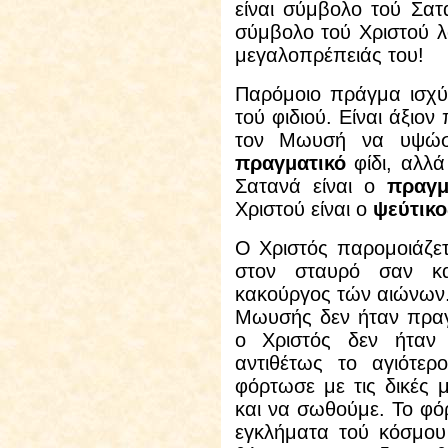
είναι σύμβολο τού Σατ
σύμβολο τού Χριστού λ
μεγαλοπρέπειάς του!
Παρόμοιο πράγμα ισχύε
τού φιδιού. Είναι άξιον
τον Μωυσή να υψώσ
πραγματικό
φίδι, αλλ
Σατανά είναι ο
πραγμ
Χριστού είναι ο
ψεύτικο
Ο Χριστός παρομοιάζετ
στον σταυρό σαν κα
κακούργος τών αιώνων
Μωυσής δεν ήταν πραγμ
ο Χριστός δεν ήταν 
αντιθέτως το αγιότε
φόρτωσε με τις δικές 
και να σωθούμε. Το φό
εγκλήματα τού κόσμου