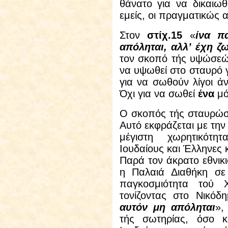
θάνατο για να δικαιω
εμείς, οι πραγματικώς α
Στον
στίχ.15
«
ίνα π
απόληται, αλλ’ έχη ζ
τον σκοπό τής υψώσεώ
να υψωθεί στο σταυρό γ
για να σωθούν λίγοι ά
Όχι για να σωθεί
ένα
μό
Ο σκοπός τής σταυρώσε
Αυτό εκφράζεται με την
μέγιστη χωρητικότη
Ιουδαίους και Έλληνες 
Παρά τον άκρατο εθνικ
η Παλαιά Διαθήκη σε
παγκοσμιότητα τού Χ
τονίζοντας στο Νικόδ
αυτόν μη απόληται
»,
τής σωτηρίας, όσο 