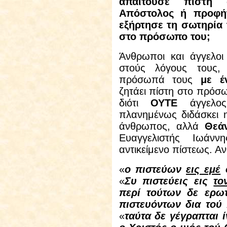
απαιτούσε πίστη
Απόστολος ή προφή
εξήρτησε τη σωτηρία
στο πρόσωπο του;
Άνθρωποι και άγγελοι
στούς λόγους τους
πρόσωπά τους
με έ
ζητάει πίστη στο πρό
διότι
ΟΥΤΕ
άγγελος
πλανημένως διδάσκει 
άνθρωπος, αλλά
Θεά
Ευαγγελιστής Ιωάν
αντικείμενο πίστεως. Αν
«
ο πιστεύων
εις εμέ
ο
«
Συ πιστεύεις εις
το
περί τούτων δε ερω
πιστευόντων δια το
«
ταύτα δε γέγραπται ί