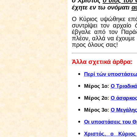
ο Χριστός
ο υιός τού
έχητε εν τω ονόματι
α
Ο Κύριος υψώθηκε επά
συντρίψει τον αρχαίο
έβγαλε από τον Παράδ
πλέον, αλλά να έχουμε 
προς όλους σας!
Άλλα σχετικά άρθρα:
Περί τών υποστάσεων
Μέρος 1ο:
Ο Τριαδικ
Μέρος 2ο:
Ο άσαρκος
Μέρος 3ο:
Ο Μεγάλης
Οι υποστάσεις του Θ
Χριστός, ο Κύριο