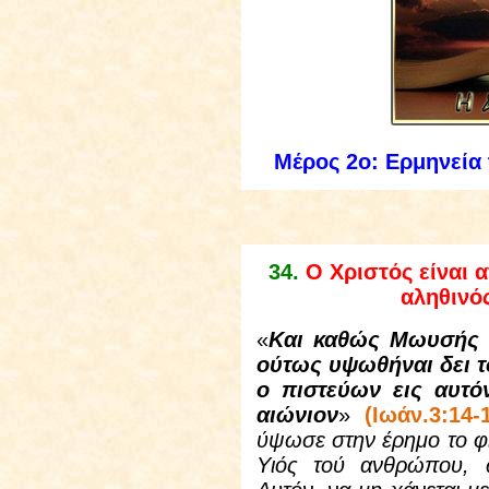
Μέρος 2ο: Ερμηνεία
3
4
.
Ο Χριστός είναι 
αληθινός
«
Και καθώς Μωυσής 
ούτως υψωθήναι δει τ
ο πιστεύων εις αυτό
αιώνιον
»
(Ιωάν.3:14-
ύψωσε στην έρημο το φίδ
Υιός τού ανθρώπου, ώ