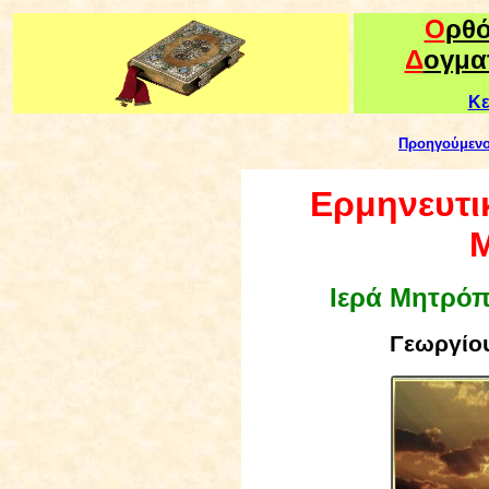
Ο
ρθ
Δ
ογμα
Κε
Προηγούμεν
Ερμηνευτικ
Μ
Ιερά Μητρό
Γεωργίου