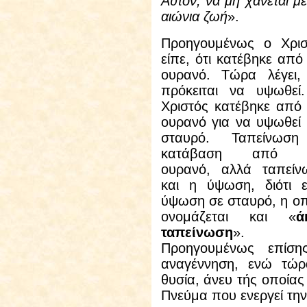
Αυτόν, να μη χάνεται μ
αιώνια ζωή
»
.
Προηγουμένως ο Χρισ
είπε, ότι κατέβηκε από
ουρανό. Τώρα λέγει, 
πρόκειται να υψωθεί
Χριστός κατέβηκε από 
ουρανό για να υψωθεί 
σταυρό. Ταπείνωσ
κατάβαση από τ
ουρανό, αλλά ταπείν
και η ύψωση, διότι εί
ύψωση σε σταυρό, η οπ
ονομάζεται και «
ά
ταπείνωση
».
Προηγουμένως επίση
αναγέννηση, ενώ τώρα
θυσία, άνευ τής οποίας
Πνεύμα που ενεργεί τη