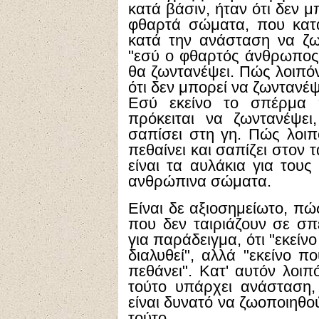
κατά βάσιν, ήταν ότι δεν
φθαρτά σώματα, που κατά
κατά την ανάσταση να ζωο
"εσύ ο φθαρτός άνθρωπος, 
θα ζωντανέψει. Πώς λοιπόν
ότι δεν μπορεί να ζωντανέ
Εσύ εκείνο το σπέρμα π
πρόκειται να ζωντανέψε
σαπίσει στη γη. Πώς λοιπ
πεθαίνει και σαπίζει στον 
είναι τα αυλάκια για τους
ανθρώπινα σώματα.
Είναι δε αξιοσημείωτο, πώ
που δεν ταιριάζουν σε σπ
για παράδειγμα, ότι "εκείν
διαλυθεί", αλλά "εκείνο π
πεθάνει". Κατ' αυτόν λοιπ
τούτο υπάρχει ανάσταση,
είναι δυνατό να ζωοποιηθο
τούτο.