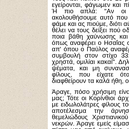
εγείρονται, φάγωμεν και 
Ή πιο απλά: "Αν οι ν
ακολουθήσουμε αυτό που 
φάμε και ας πιούμε, διότι 
θέλει να τους δείξει πού 
ποια βάθη χαύνωσης και 
όπως αναφέρει ο Ησαΐας σ
απ' όπου ο Παύλος αναφέρε
συμβουλή στον στίχο 33
χρηστά, ομιλίαι κακαί". Δ
ψέματα, και μη συνανασ
φίλους, που είχατε ότα
διαφθείρουν τα καλά ήθη, 
Άραγε, πόσο χρήσιμη είνα
μας; Τότε οι Κορίνθιοι ά
με ειδωλολάτρες φίλους το
αποτέλεσμα την άρνη
θεμελιώδους Χριστιανικ
νεκρών. Άραγε εμείς είμασ