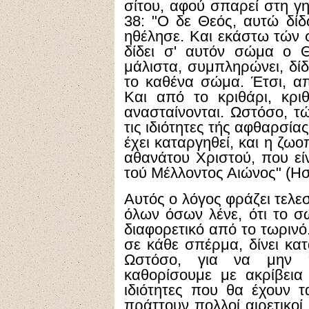
σίτου, αφού σπαρεί στη γη
38: "Ο δε Θεός, αυτώ δίδ
ηθέλησε. Και εκάστω τών 
δίδει σ' αυτόν σώμα ο Θ
μάλιστα, συμπληρώνει, δίδ
το καθένα σώμα. Έτσι, απ
Και από το κριθάρι, κρι
ανασταίνονται. Ωστόσο, τώ
τις ιδιότητες τής αφθαρσία
έχει καταργηθεί, και η ζωο
αθανάτου Χριστού, που εί
τού Μέλλοντος Αιώνος" (Ησα
Αυτός ο λόγος φράζει τελε
όλων όσων λένε, ότι το σ
διαφορετικό από το τωρινό.
σε κάθε σπέρμα, δίνει κα
Ωστόσο, για να μην π
καθορίσουμε με ακρίβεια 
ιδιότητες που θα έχουν
πράττουν πολλοί αιρετικοί,