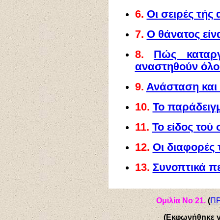
6.
Οι σειρές τής
7.
Ο θάνατος είν
8.
Πώς καταργ
αναστηθούν όλοι
9.
Ανάσταση και
10.
Το παράδειγμ
11.
Το είδος τού
12.
Οι διαφορές
13.
Συνοπτικά π
Ομιλία Νο 2
1
.
(
Π
(Εκφωνήθηκε 