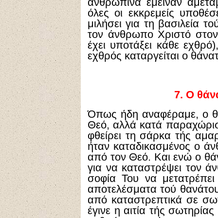
ανθρώπινα έμειναν αμετά
όλες οι εκκρεμείς υποθέ
μιλήσει για τη βασιλεία τ
τον άνθρωπο Χριστό στον
έχει υποτάξει κάθε εχθρό)
εχθρός καταργείται ο θάνατ
7.
Ο θάνα
Όπως ήδη αναφέραμε, ο θ
Θεό, αλλά κατά παραχώρισ
φθείρει τη σάρκα τής αμαρ
ήταν καταδικασμένος ο άν
από τον Θεό. Και ενώ ο θ
για να καταστρέψει τον ά
σοφία Του να μετατρέπει
αποτελέσματα τού θανάτου
από καταστρεπτικά σε σωτ
έγινε η αιτία τής σωτηρία