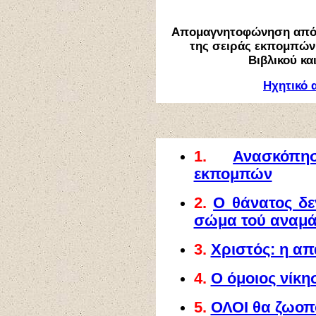
Απομαγνητοφώνηση από 
της σειράς εκπομπών
Βιβλικού κα
Ηχητικό 
1.
Ανασκόπ
εκπομπών
2.
Ο θάνατος δε
σώμα τού αναμά
3.
Χριστός: η α
4.
Ο όμοιος νίκη
5.
ΟΛΟΙ θα ζωοπ