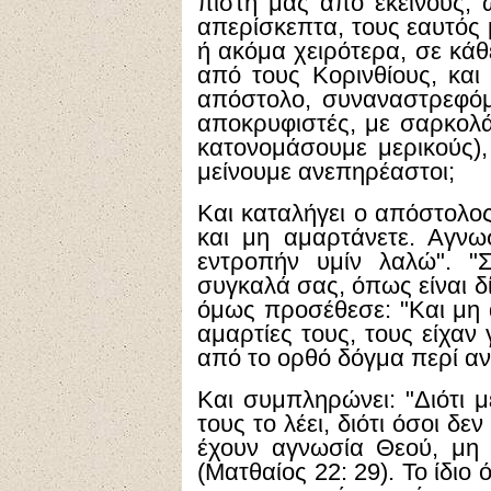
πίστη μας από εκείνους, 
απερίσκεπτα, τους εαυτός 
ή ακόμα χειρότερα, σε κάθε
από τους Κορινθίους, κα
απόστολο, συναναστρεφόμε
αποκρυφιστές, με σαρκολάτ
κατονομάσουμε μερικούς),
μείνουμε ανεπηρέαστοι;
Και καταλήγει ο απόστολος
και μη αμαρτάνετε. Αγνω
εντροπήν υμίν λαλώ". "Σ
συγκαλά σας, όπως είναι δ
όμως προσέθεσε: "Και μη α
αμαρτίες τους, τους είχαν
από το ορθό δόγμα περί α
Και συμπληρώνει: "Διότι μ
τους το λέει, διότι όσοι δ
έχουν αγνωσία Θεού, μη 
(Ματθαίος 22: 29). Το ίδιο 