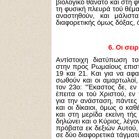
βιολογικό θάνατο και στη 
τη φυσική πλευρά τού θέμα
αναστηθούν, και μάλιστ
διαφορετικής όμως δόξας,
6.
Οι σειρ
Αντίστοιχη διατύπωση τ
στην προς Ρωμαίους επιστο
19 και 21. Και για να αφα
σωθούν και οι αμαρτωλοί,
τον 23ο: "Έκαστος δε, εν
έπειτα οι τού Χριστού, εν
για την ανάσταση, πάντες
και οι δίκαιοι, όμως ο κα
και στη μερίδα εκείνη τής
δηλώνει και ο Κύριος, λέγον
πρόβατα εκ δεξιών Αυτού,
σε δύο διαφορετικά τάγματα