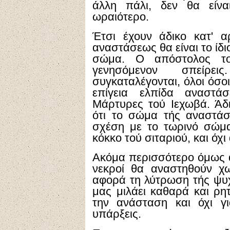
άλλη πάλι, δεν θα είνα
ωραιότερο.
Έτσι έχουν άδικο κατ' 
αναστάσεως θα είναι το ίδ
σώμα. Ο απόστολος τ
γενησόμενον σπείρε
συγκαταλέγονται, όλοι όσο
επίγεια ελπίδα αναστά
Μάρτυρες τού Ιεχωβά. Άδι
ότι το σώμα τής αναστάσ
σχέση με το τωρινό σώμα
κόκκο τού σιταριού, και όχι
Ακόμα περισσότερο όμως άδ
νεκροί θα αναστηθούν χ
αφορά τη λύτρωση τής ψυχ
μας μιλάει καθαρά και ρη
την ανάσταση και όχι γ
υπάρξεις.