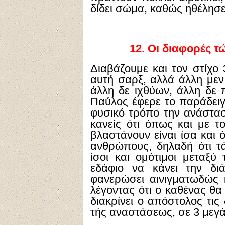
δίδει σώμα, καθώς ηθέλησε
12.
Οι διαφορές 
Διαβάζουμε και τον στίχο
αυτή σαρξ, αλλά άλλη με
άλλη δε ιχθύων, άλλη δε 
Παύλος έφερε το παράδειγμ
φυσικό τρόπο την ανάστασ
κανείς ότι όπως και με τ
βλαστάνουν είναι ίσα και ό
ανθρώπους, δηλαδή ότι τά
ίσοι και ομότιμοι μεταξύ 
εδάφιο να κάνει την δι
φανερώσει αινιγματωδώς 
λέγοντας ότι ο καθένας θα 
διακρίνει ο απόστολος τι
τής αναστάσεως, σε 3 μεγά