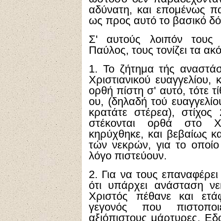
αδύνατη, και επομένως πα
ως προς αυτό το βασικό δό
Σ' αυτούς λοιπόν τους 
Παύλος, τους τονίζει τα ακ
1. Το ζήτημα τής αναστάσ
Χριστιανικού ευαγγελίου, 
ορθή πίστη σ' αυτό, τότε τί
ου, (δηλαδή τού ευαγγελίου
κρατάτε στέρεα), στίχος 
στέκονται ορθά στο Χρ
κηρύχθηκε, και βεβαίως κ
τών νεκρών, για το οποίο 
λόγο πιστεύουν.
2. Για να τους επαναφέρει
ότι υπάρχει ανάσταση νε
Χριστός πέθανε και ετά
γεγονός που πιστοποι
αξιόπιστους μάρτυρες. Εδώ