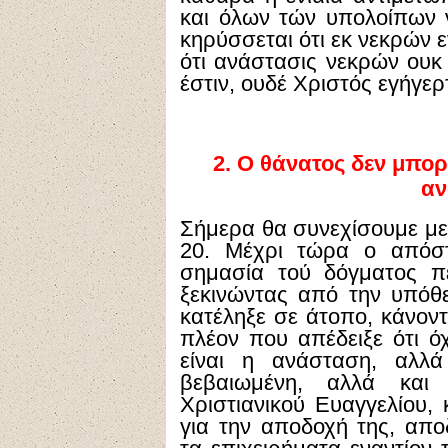
και όλων τών υπολοίπων ν
κηρύσσεται ότι εκ νεκρών ε
ότι ανάστασις νεκρών ουκ 
έστιν, ουδέ Χριστός εγήγερτ
2.
Ο θάνατος δεν μπορ
αν
Σήμερα θα συνεχίσουμε με 
20. Μέχρι τώρα ο απόσ
σημασία τού δόγματος π
ξεκινώντας από την υπόθ
κατέληξε σε άτοπο, κάνον
πλέον που απέδειξε ότι ό
είναι η ανάσταση, αλλά
βεβαιωμένη, αλλά και 
Χριστιανικού Ευαγγελίου, 
για την αποδοχή της, απο