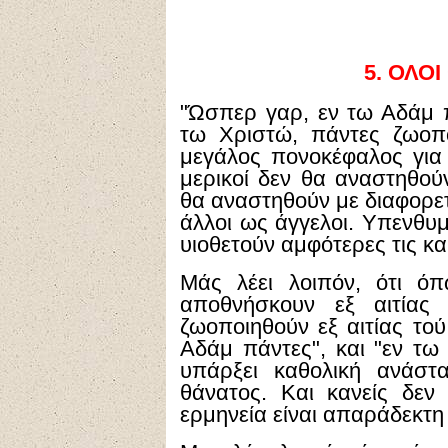
5.
ΟΛΟΙ 
"Ώσπερ γαρ, εν τω Αδάμ 
τω Χριστώ, πάντες ζωοπο
μεγάλος πονοκέφαλος για 
μερικοί δεν θα αναστηθούν
θα αναστηθούν με διαφορετ
άλλοι ως άγγελοι. Υπενθυμ
υιοθετούν αμφότερες τις κα
Μάς λέει λοιπόν, ότι ό
αποθνήσκουν εξ αιτίας
ζωοποιηθούν εξ αιτίας τού
Αδάμ πάντες", και "εν τω
υπάρξει καθολική ανάστ
θάνατος. Και κανείς δεν
ερμηνεία είναι απαράδεκτη 