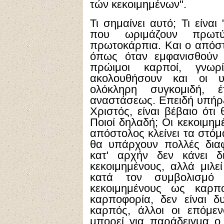
τών κεκοιμημένων".
Τι σημαίνει αυτό; Τι είνα
που ωριμάζουν πρωτ
πρωτοκάρπια. Και ο απόστ
όπως όταν εμφανισθούν 
πρώιμοι καρποί, γνωρ
ακολουθήσουν και οι υ
ολόκληρη συγκομιδή, 
αναστάσεως. Επειδή υπήρξ
Χριστός, είναι βέβαιο ότι
Ποιοί δηλαδή; Οι κεκοιμημ
απόστολος κλείνει τα στόμ
θα υπάρχουν πολλές διαφο
κατ' αρχήν δεν κάνει δ
κεκοιμημένους, αλλά μιλεί
κατά τον συμβολισμό
κεκοιμημένους ως καρπ
καρποφορία, δεν είναι δ
καρπός, άλλοι οι επόμεν
μπορεί για παράδειγμα 