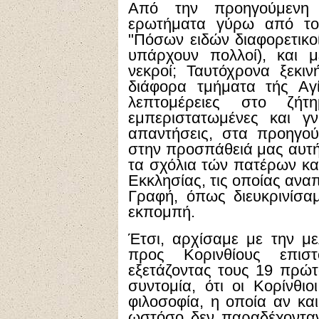
Από την προηγούμενη
ερωτήματα γύρω από το
"Πόσων ειδών διαφορετικο
υπάρχουν πολλοί), και 
νεκροί; Ταυτόχρονα ξεκι
διάφορα τμήματα τής Αγ
λεπτομέρειες στο ζή
εμπεριστατωμένες και γν
απαντήσεις, στα προηγο
στην προσπάθειά μας αυτή,
τα σχόλια τών πατέρων κα
Εκκλησίας, τις οποίας ανα
Γραφή, όπως διευκρινίσα
εκπομπή.
Έτσι, αρχίσαμε με την με
προς Κορινθίους επισ
εξετάζοντας τους 19 πρώ
συντομία, ότι οι Κορίνθι
φιλοσοφία, η οποία αν κα
ωστόσο δεν παραδέχοντα