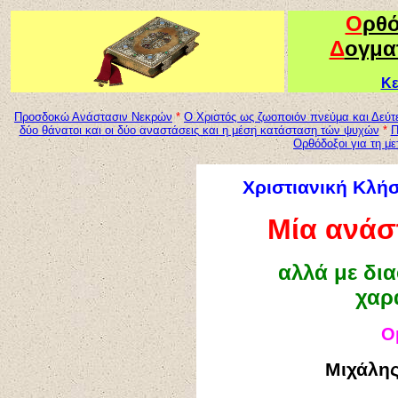
Ο
ρθ
Δ
ογμα
Κε
Προσδοκώ Ανάστασιν Νεκρών
*
Ο Χριστός ως ζωοποιόν πνεύμα και Δεύτ
δύο θάνατοι και οι δύο αναστάσεις
κ
αι η μέση κατάσταση τών ψυχών
*
Ορθόδοξοι για τη μ
Χριστιανική Κλή
Μία ανάσ
αλλά με δι
χαρ
Ο
Μιχάλη