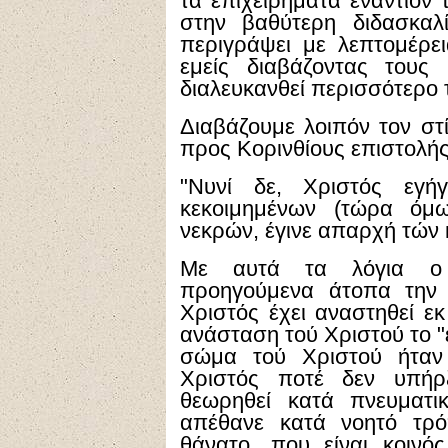
τα επιχειρήματα εναντίον τ
στην βαθύτερη διδασκαλ
περιγράψει με λεπτομέρε
εμείς διαβάζοντας τους
διαλευκανθεί περισσότερο 
Διαβάζουμε λοιπόν τον στ
προς Κορινθίους επιστολής
"Νυνί δε, Χριστός εγή
κεκοιμημένων (τώρα όμω
νεκρών, έγινε απαρχή τών 
Με αυτά τα λόγια ο 
προηγούμενα άτοπα την 
Χριστός έχει αναστηθεί ε
ανάσταση τού Χριστού το "
σώμα τού Χριστού ήταν 
Χριστός ποτέ δεν υπήρ
θεωρηθεί κατά πνευματι
απέθανε κατά νοητό τρό
θάνατο, που είναι κοινό