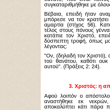
συγκαταριθμήθηκε με όλους
Βέβαια, επειδή ήταν ανα
μπόρεσε να τον κρατήσει 
αμαρτία (στίχος 56). Κα
τέλος στους πόνους γέννα
κατάπιε τον Χριστό, επει
δύσπεπτη τροφή, όπως μ
λέγοντας:
"Ον, (δηλαδή τον Χριστό),
τού θανάτου, καθότι ουκ
αυτού". (Πράξεις 2: 24).
3.
Χριστός: η α
Αφού λοιπόν ο απόστολο
αναστήθηκε εκ νεκρών
αποκαλύπτει κάτι πάρα π