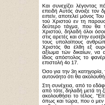
Και συνεχίζει λέγοντας πά
επειδή Αυτός άνοιξε τον 
ειπείν, αποτελεί μόνος Του
τού Χριστού εν τη παρου
δεύτερο τάγμα, που θα τ
Χριστού, δηλαδή όλοι όσο
στις αρετές και στην ευσέβε
τους υπολοίπους ανθρώπ
Χριστός θα έλθη εξ ουρ
αξίωμα τών δικαίων, να 
ίδιος απόστολος το φανέ
επιστολή 4ο 17.
Όσο για την 3η κατηγορία,
αυτονόητο ότι θα ακολουθή
Στη συνέχεια, από το εδάφι
από τότε, δηλαδή μετά τη
ακολουθήσει το τέλος. "Είτα
όπως και τώρα, που ο μεν 