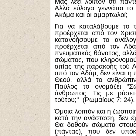
Μας λέει λοιπόν ότι πάν
Αλλά εύλογα γεννάται το
Ακόμα και οι αμαρτωλοί;
Για να καταλάβουμε το 
προέρχεται από τον Χριστ
κατανοήσουμε το ανάλο
προέρχεται από τον Αδά
πνευματικός θάνατος, αλλά
σώματος, που κληρονομο
αιτίας τής παρακοής τού 
από τον Αδάμ, δεν είναι η
Θεού, αλλά το ανθρώπι
Παύλος το ονομάζει "Σ
άνθρωπος. Τις με ρύσετ
τούτου;" (Ρωμαίους 7: 24).
Όμοια λοιπόν και η ζωοποί
κατά την ανάσταση, δεν έχ
Θα δοθούν σώματα στους 
(πάντας), που δεν υπόκ