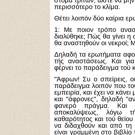
στόμα τρίτων, ώστε να μην 
περισσότερο το κλίμα.
Θέτει λοιπόν δύο καίρια ε
1: Με ποιον τρόπο ανασ
διαλύθηκε; Πώς θα γίνει η
θα αναστηθούν οι νεκροί; Μ
Δηλαδή τα ερωτήματα αφορ
τής αναστάσεως. Και για
φέρνει το παράδειγμα τού
"Άφρων! Συ ο σπείρεις, ο
παράδειγμα λοιπόν που του
εμπειρία, και έχει να κάνε
και "άφρονες", δηλαδή "α
φανερό πράγμα. Και 
αποκαλύψεως, λόγω τή
καθαρότητος και τού θείου
να διδαχθούν και από τη
είναι γραμμένη στο βιβλίο