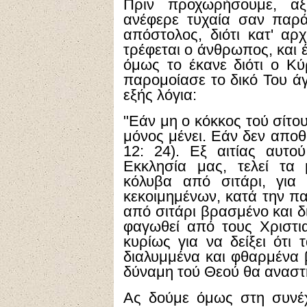
Πριν προχωρήσουμε, αξ
ανέφερε τυχαία σαν παρά
απόστολος, διότι κατ' αρ
τρέφεται ο άνθρωπος, και 
όμως το έκανε διότι ο Κύ
παρομοίασε το δικό Του άγ
εξής λόγια:
"Εάν μη ο κόκκος τού σίτο
μόνος μένει. Εάν δεν αποθ
12: 24). Εξ αιτίας αυτο
Εκκλησία μας, τελεί τα
κόλυβα από σιτάρι, γι
κεκοιμημένων, κατά την πα
από σιτάρι βρασμένο και δ
φαγωθεί από τους Χριστι
κυρίως για να δείξει ότι
διαλυμμένα και φθαρμένα β
δύναμη τού Θεού θα αναστ
Ας δούμε όμως στη συνέχε