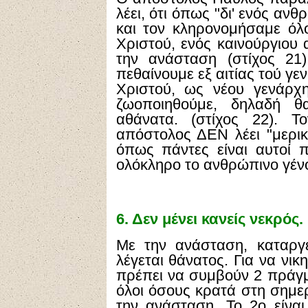
λέει, ότι όπως "δι' ενός α
και τον κληρονομήσαμε όλοι
Χριστού, ενός καινούργιου
την ανάσταση (στίχος 21
πεθαίνουμε εξ αιτίας τού γεν
Χριστού, ως νέου γενάρχ
ζωοποιηθούμε, δηλαδή 
αθάνατα. (στίχος 22). Τ
απόστολος ΔΕΝ λέει "μερικ
όπως πάντες είναι αυτοί 
ολόκληρο το ανθρώπινο γέν
6.
Δεν μένει κανείς νεκρός.
Με την ανάσταση, καταργ
λέγεται θάνατος. Για να νικ
πρέπει να συμβούν 2 πράγμα
όλοι όσους κρατά στη σημερ
την ανάσταση. Το 2ο είναι