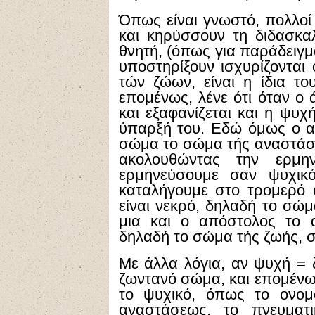
Όπως είναι γνωστό, πολλοί
και κηρύσσουν τη διδασκα
θνητή, (όπως για παράδειγμ
υποστηρίξουν ισχυρίζονται
τών ζώων, είναι η ίδια το
επομένως, λένε ότι όταν ο 
και εξαφανίζεται και η ψυχή
ύπαρξή του. Εδώ όμως ο α
σώμα το σώμα τής αναστάσε
ακολουθώντας την ερμη
ερμηνεύσουμε σαν ψυχικ
καταλήγουμε στο τρομερό 
είναι νεκρό, δηλαδή το σώμ
μια και ο απόστολος το α
δηλαδή το σώμα τής ζωής, σ
Με άλλα λόγια, αν ψυχή = ζ
ζωντανό σώμα, και επομένως
το ψυχικό, όπως το ονομ
αναστάσεως, το πνευματ