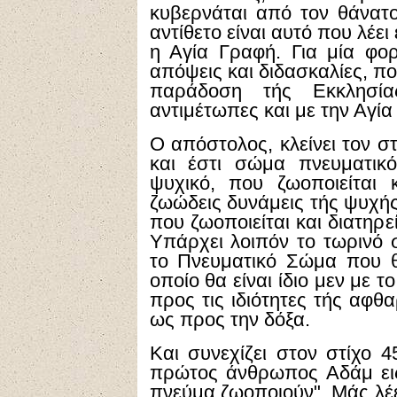
κυβερνάται από τον θάνατο
αντίθετο είναι αυτό που λέε
η Αγία Γραφή. Για μία φο
απόψεις και διδασκαλίες, πο
παράδοση τής Εκκλησίας
αντιμέτωπες και με την Αγία
Ο απόστολος, κλείνει τον σ
και έστι σώμα πνευματικ
ψυχικό, που ζωοποιείται 
ζωώδεις δυνάμεις τής ψυχής
που ζωοποιείται και διατηρ
Υπάρχει λοιπόν το τωρινό 
το Πνευματικό Σώμα που 
οποίο θα είναι ίδιο μεν με 
προς τις ιδιότητες τής αφθ
ως προς την δόξα.
Και συνεχίζει στον στίχο 4
πρώτος άνθρωπος Αδάμ εις
πνεύμα ζωοποιούν". Μάς λέει