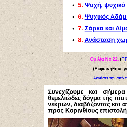
5.
Ψυχή, ψυχικό
6.
Ψυχικός Αδάμ 
7.
Σάρκα και Αί
8.
Ανάσταση χωρί
Ομιλία Νο 2
2
.
(
Π
(Εκφωνήθηκε γ
Ακούστε την από τ
Συνεχίζουμε και σήμε
θεμελιώδες δόγμα τής πίσ
νεκρών, διαβάζοντας και α
προς Κορινθίους επιστολ