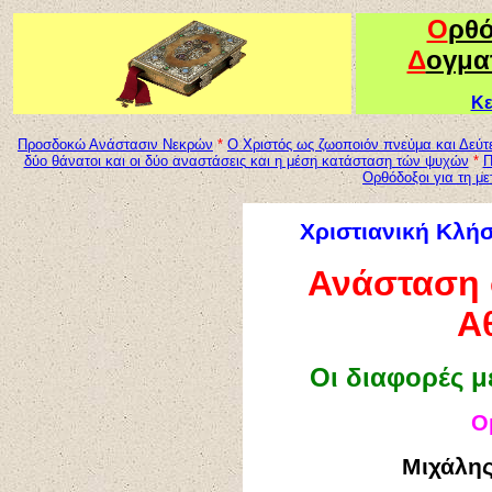
Ο
ρθ
Δ
ογμα
Κε
Προσδοκώ Ανάστασιν Νεκρών
*
Ο Χριστός ως ζωοποιόν πνεύμα και Δεύτ
δύο θάνατοι και οι δύο αναστάσεις
κ
αι η μέση κατάσταση τών ψυχών
*
Ορθόδοξοι για τη μ
Χριστιανική Κλή
Ανάσταση 
Α
Οι διαφορές μ
Ο
Μιχάλη