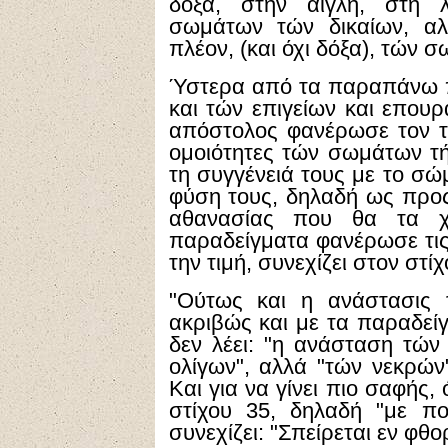
δόξα, στην αίγλη, στη 
σωμάτων τών δικαίων, αλ
πλέον, (και όχι δόξα), τών
Ύστερα από τα παραπάνω 
και τών επιγείων και επου
απόστολος φανέρωσε τον τ
ομοιότητες τών σωμάτων τ
τη συγγένειά τους με το σώ
φύση τους, δηλαδή ως προς 
αθανασίας που θα τα χα
παραδείγματα φανέρωσε τις
την τιμή, συνεχίζει στον στίχ
"Ούτως και η ανάστασις
ακριβώς και με τα παραδεί
δεν λέει: "η ανάσταση τών 
ολίγων", αλλά "τών νεκρών
Και για να γίνει πιο σαφής
στίχου 35, δηλαδή "με πο
συνεχίζει: "Σπείρεται εν φθο