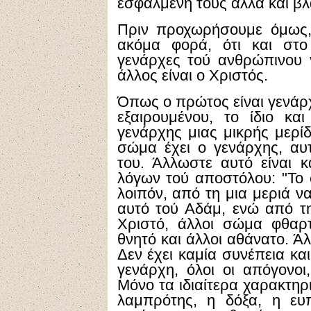
εσφαλμένη τους αλλά και β
Πριν προχωρήσουμε όμως,
ακόμα φορά, ότι και στο
γενάρχες τού ανθρώπινου γ
άλλος είναι ο Χριστός.
Όπως ο πρώτος είναι γενάρ
εξαιρουμένου, το ίδιο κα
γενάρχης μιας μικρής μερίδ
σώμα έχει ο γενάρχης, αυ
του. Άλλωστε αυτό είναι κ
λόγων τού αποστόλου: "Το
λοιπόν, από τη μια μεριά ν
αυτό τού Αδάμ, ενώ από τ
Χριστό, άλλοι σώμα φθαρ
θνητό και άλλοι αθάνατο. Άλ
Δεν έχει καμία συνέπεια κα
γενάρχη, όλοι οι απόγονο
Μόνο τα ιδιαίτερα χαρακτηρι
λαμπρότης, η δόξα, η ευπ