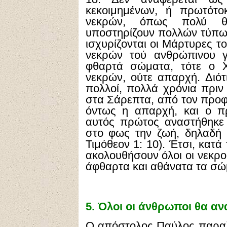
κεκοιμημένων, ή πρωτότο
νεκρών, όπως πολύ θ
υποστηρίζουν πολλών τύπω
ισχυρίζονται οι Μάρτυρες τ
νεκρών τού ανθρώπινου γ
φθαρτά σώματα, τότε ο Χ
νεκρών, ούτε απαρχή. Διότ
πολλοί, πολλά χρόνια πριν
στα Σάρεπτα, από τον προφή
όντως η απαρχή, και ο π
αυτός πρώτος αναστήθηκε 
στο φως την ζωή, δηλαδή 
Τιμόθεον 1: 10). Έτσι, κατ
ακολουθήσουν όλοι οι νεκροί
άφθαρτα και αθάνατα τα σώ
5.
Όλοι οι άνθρωποι θα αν
Ο απόστολος Παύλος παραλλ