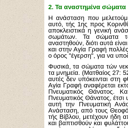
2.
Τα αναστημένα σώματα θ
Η ανάσταση που μελετούμε
αυτό, τής 1ης προς Κορινθ
αποκλειστικά η γενική αν
σωμάτων. Τα σώματα τ
αναστηθούν, διότι αυτά είναι
και στην Αγία Γραφή πολλές
ο όρος "έγερση", για να υπ
Φυσικά, τα σώματα τών νεκρ
τα μνημεία. (Ματθαίος 27: 52
αυτές δεν υπόκεινται στη φ
Αγία Γραφή αναφέρεται εκτ
Πνευματικός Θάνατος. Κα
Πνευματικός Θάνατος, έτσι 
αυτή την Πνευματική Ανά
Ανάσταση, από τους Θεοφό
τής Βίβλου, μετέχουν ήδη α
και βαπτισθούν και φυλάττο