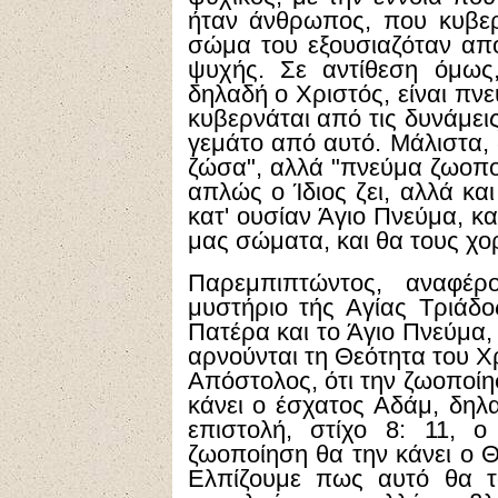
ήταν άνθρωπος, που κυβερ
σώμα του εξουσιαζόταν από
ψυχής. Σε αντίθεση όμως,
δηλαδή ο Χριστός, είναι πν
κυβερνάται από τις δυνάμεις
γεμάτο από αυτό. Μάλιστα, 
ζώσα", αλλά "πνεύμα ζωοποι
απλώς ο Ίδιος ζει, αλλά κα
κατ' ουσίαν Άγιο Πνεύμα, κα
μας σώματα, και θα τους χο
Παρεμπιπτώντος, αναφέρ
μυστήριο τής Αγίας Τριάδο
Πατέρα και το Άγιο Πνεύμα,
αρνούνται τη Θεότητα του Χ
Απόστολος, ότι την ζωοποί
κάνει ο έσχατος Αδάμ, δηλ
επιστολή, στίχο 8: 11, ο
ζωοποίηση θα την κάνει ο Θ
Ελπίζουμε πως αυτό θα τ