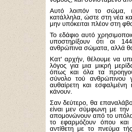
Αυτό λοιπόν το σώμα, 
κατάλληλα, ώστε στη νέα κα
μην υπόκειται πλέον στη φθο
Το εδάφιο αυτό χρησιμοποι
υποστηρίξουν ότι οι 144
ανθρώπινα σώματα, αλλά θα 
Κατ' αρχήν, θέλουμε να υπε
λόγος για μια μικρή μερί
όπως και όλα τα προηγού
σύνολο τού ανθρώπινου γέ
αυθαίρετη και εσφαλμένη
κάνουν.
Σαν δεύτερο, θα επαναλάβου
είναι μεν σύμφωνη με την 
απομονώνουν από το υπόλοιπ
το εφαρμόζουν όπου και 
αντίθετη με το πνεύμα τή