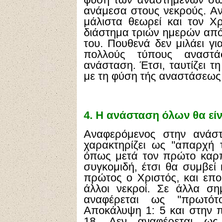
φύση τών αναστημένων σωμ
ανάμεσα στους νεκρούς. Αντ
μάλιστα θεωρεί και τον Χ
διάστημα τριών ημερών από
του. Πουθενά δεν μιλάει γι
πολλούς τύπους αναστά
ανάσταση. Έτσι, ταυτίζει 
με τη φύση τής αναστάσεως
4.
Η ανάσταση όλων θα είν
Αναφερόμενος στην ανάστ
χαρακτηρίζει ως "απαρχή τ
όπως μετά τον πρώτο καρπ
συγκομιδή, έτσι θα συμβεί
πρώτος ο Χριστός, και επο
άλλοι νεκροί. Σε άλλα ση
αναφέρεται ως "πρωτό
Αποκάλυψη 1: 5 και στην π
18. Δεν αναφέρεται ως