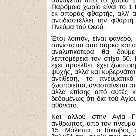
συνάγεται από το χωρίο 1
Παρόμοιο χωρίο είναι το 1 
εκ σποράς φθαρτής, αλλ' 
αντιδιαστέλλει την φθαρτ
Πνεύμα τού Θεού.
Έτσι λοιπόν, είναι φανερό,
συνίσταται από σάρκα και α
αναλυτικότερα θα δούμε
λεπτομέρεια τον στίχο 50.
έχει προέλθει, έχει ζωοποι
ψυχής, αλλά και κυβερνάται
αντίθεση, το πνευματικό
ζωοποιείται, ανασταίνεται α
αλλά επίσης από αυτές κα
δεδομένως ότι δια τού Αγίο
αθάνατο.
Και αλλού στην Αγία Γρ
άνθρωπος, από τον πνευματι
15. Μάλιστα, ο Ιάκωβος α