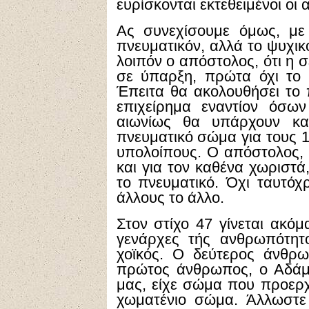
ευρίσκονται εκτεθειμένοι οι 
Ας συνεχίσουμε όμως, με
πνευματικόν, αλλά το ψυχικ
λοιπόν ο απόστολος, ότι η σ
σε ύπαρξη, πρώτα όχι το 
Έπειτα θα ακολουθήσει το 
επιχείρημα εναντίον όσων
αιωνίως θα υπάρχουν κα
πνευματικό σώμα για τους 1
υπολοίπους. Ο απόστολος, μ
και για τον καθένα χωριστά
το πνευματικό. Όχι ταυτόχρ
άλλους το άλλο.
Στον στίχο 47 γίνεται ακόμ
γενάρχες τής ανθρωπότητ
χοϊκός. Ο δεύτερος άνθρω
πρώτος άνθρωπος, ο Αδάμ
μας, είχε σώμα που προερχό
χωματένιο σώμα. Άλλωστε 