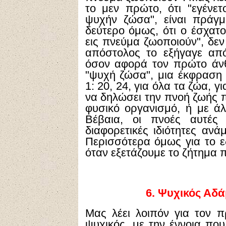
το μεν πρώτο, ότι "εγέν
ψυχήν ζώσα", είναι πράγμ
δεύτερο όμως, ότι ο έσχατο
εις πνεύμα ζωοποιούν", δεν
απόστολος το εξήγαγε απ
όσον αφορά τον πρώτο άνθ
"ψυχή ζώσα", μια έκφραση 
1: 20, 24, για όλα τα ζώα, γι
να δηλώσει την πνοή ζωής π
φυσικό οργανισμό, ή με ά
Βέβαια, οι πνοές αυτές 
διαφορετικές ιδιότητες αν
Περισσότερα όμως για το ε
όταν εξετάζουμε το ζήτημα 
6.
Ψυχικός Αδάμ
Μας λέει λοιπόν για τον 
ψυχικός, με την έννοια π