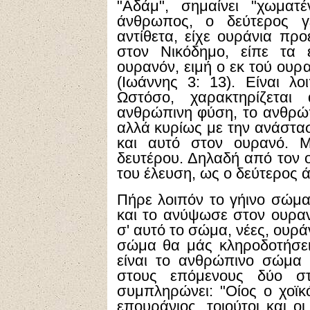
"Αδάμ", σημαίνει "χωματέν
άνθρωπος, ο δεύτερος γ
αντίθετα, είχε ουράνια προ
στον Νικόδημο, είπε τα 
ουρανόν, ειμή ο εκ τού ουρ
(Ιωάννης 3: 13). Είναι λ
Ωστόσο, χαρακτηρίζεται
ανθρώπινη φύση, το ανθρώπ
αλλά κυρίως με την ανάστα
και αυτό στον ουρανό. Μ
δευτέρου. Δηλαδή από τον ο
του έλευση, ως ο δεύτερος
Πήρε λοιπόν το γήινο σώμα μ
και το ανύψωσε στον ουρανό
σ' αυτό το σώμα, νέες, ουράν
σώμα θα μάς κληροδοτήσει
είναι το ανθρώπινο σώμα 
στους επόμενους δύο στ
συμπληρώνει: "Οίος ο χοϊκός
επουράνιος, τοιούτοι και ο