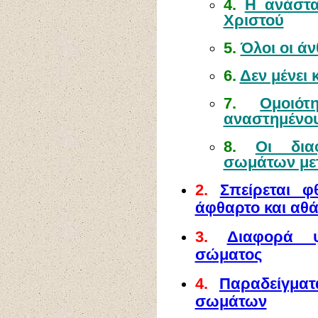
4.
Η ανάστα
Χριστού
5.
Όλοι οι ά
6.
Δεν μένει 
7.
Ομοιό
αναστημένου
8.
Οι δια
σωμάτων μετ
2.
Σπείρεται φ
άφθαρτο και αθ
3.
Διαφορά ψ
σώματος
4.
Παραδείγμα
σωμάτων