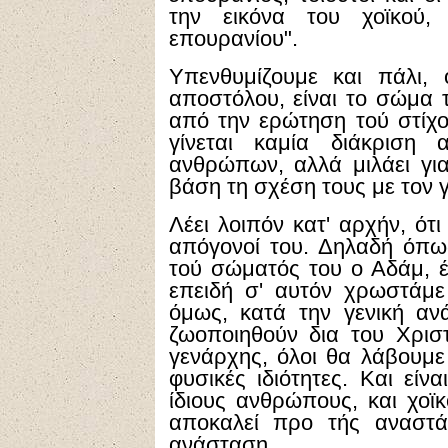
την εικόνα του χοϊκού,
επουρανίου".
Υπενθυμίζουμε και πάλι, 
αποστόλου, είναι το σώμα
από την ερώτηση τού στίχου
γίνεται καμία διάκριση 
ανθρώπων, αλλά μιλάει γι
βάση τη σχέση τους με τον 
Λέει λοιπόν κατ' αρχήν, ότι
απόγονοί του. Δηλαδή όπ
τού σώματός του ο Αδάμ, έτ
επειδή σ' αυτόν χρωστάμε
όμως, κατά την γενική α
ζωοποιηθούν δια του Χριστ
γενάρχης, όλοι θα λάβουμε
φυσικές ιδιότητες. Και είν
ίδιους ανθρώπους, και χοϊκ
αποκαλεί προ τής αναστά
ανάσταση.