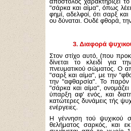
απόστολος χαρακτηρίζει το
"σάρκα και αίμα", όπως λέε
φημί, αδελφοί, ότι σαρξ κα
ου δύναται. Ουδέ φθορά, τη
3.
Διαφορά ψυχικού
Στον στίχο αυτό, (που προκ
δίνεται το κλειδί για τ
πνευματικού σώματος. Ο α
"σαρξ και αίμα", με την "φθ
την "αφθαρσία". Το παρόν
"σάρκα και αίμα", ονομάζει
ύπαρξη αφ' ενός, και διατ
κατώτερες δυνάμεις τής ψυχ
ενέργειες.
Η γέννηση τού ψυχικού σώ
θελήματος σαρκός, και ε