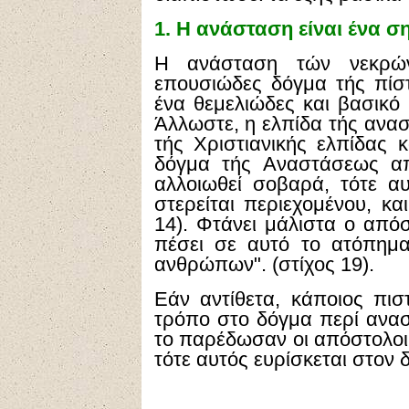
1.
Η ανάσταση είναι ένα σ
Η ανάσταση τών νεκρών
επουσιώδες δόγμα τής πίστ
ένα θεμελιώδες και βασικό 
Άλλωστε, η ελπίδα τής ανασ
τής Χριστιανικής ελπίδας 
δόγμα τής Αναστάσεως απ
αλλοιωθεί σοβαρά, τότε α
στερείται περιεχομένου, κα
14). Φτάνει μάλιστα ο απόσ
πέσει σε αυτό το ατόπημα
ανθρώπων". (στίχος 19).
Εάν αντίθετα, κάποιος πισ
τρόπο στο δόγμα περί ανα
το παρέδωσαν οι απόστολοι 
τότε αυτός ευρίσκεται στον 