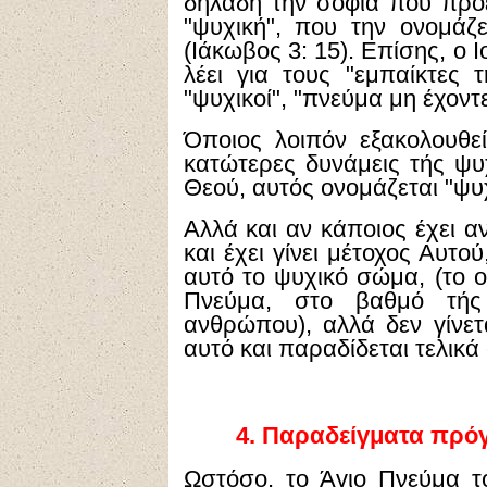
δηλαδή την σοφία που προέ
"ψυχική", που την ονομάζει
(Ιάκωβος 3: 15). Επίσης, ο Ι
λέει για τους "εμπαίκτες τ
"ψυχικοί", "πνεύμα μη έχοντε
Όποιος λοιπόν εξακολουθεί
κατώτερες δυνάμεις τής ψυ
Θεού, αυτός ονομάζεται "ψυχ
Αλλά και αν κάποιος έχει α
και έχει γίνει μέτοχος Αυτο
αυτό το ψυχικό σώμα, (το ο
Πνεύμα, στο βαθμό τής 
ανθρώπου), αλλά δεν γίνετα
αυτό και παραδίδεται τελικά
4.
Παραδείγματα πρό
Ωστόσο, το Άγιο Πνεύμα τ