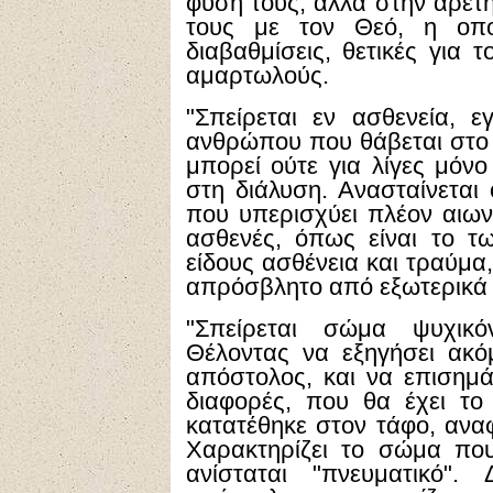
φύση τους, αλλά στην αρετή
τους με τον Θεό, η οπο
διαβαθμίσεις, θετικές για τ
αμαρτωλούς.
"Σπείρεται εν ασθενεία, ε
ανθρώπου που θάβεται στο 
μπορεί ούτε για λίγες μόνο
στη διάλυση. Ανασταίνεται
που υπερισχύει πλέον αιων
ασθενές, όπως είναι το τ
είδους ασθένεια και τραύμα,
απρόσβλητο από εξωτερικά α
"Σπείρεται σώμα ψυχικόν
Θέλοντας να εξηγήσει ακ
απόστολος, και να επισημά
διαφορές, που θα έχει τ
κατατέθηκε στον τάφο, ανα
Χαρακτηρίζει το σώμα που
ανίσταται "πνευματικό"