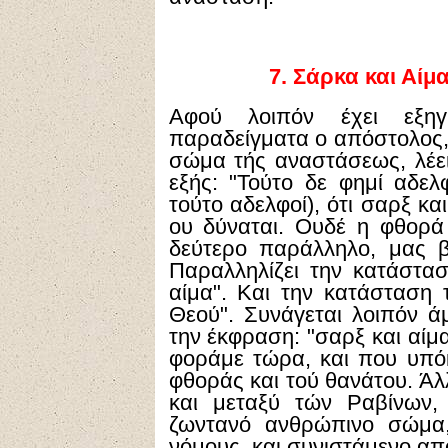
7.
Σάρκα και Αίμ
Αφού λοιπόν έχει εξηγ
παραδείγματα ο απόστολος, 
σώμα τής αναστάσεως, λέει
εξής: "Τούτο δε φημί αδελ
τούτο αδελφοί), ότι σαρξ κ
ου δύναται. Ουδέ η φθορά
δεύτερο παράλληλο, μας 
Παραλληλίζει την κατάστα
αίμα". Και την κατάσταση 
Θεού". Συνάγεται λοιπόν ά
την έκφραση: "σαρξ και αίμ
φοράμε τώρα, και που υπόκ
φθοράς και τού θανάτου. Άλ
και μεταξύ τών Ραβίνων,
ζωντανό ανθρώπινο σώμα,
νόμους, και συνιστάμενο απ