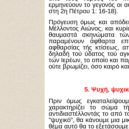
ερμηνεύουν το γεγονός οι 
στη 2η Πέτρου 1: 16-18).
Πρόγευση όμως και απόδε
Μέλλοντος Αιώνος, και κυρί
θαυμαστά σκηνώματα τών
παραμένουν άφθαρτα επ
αφθαρσίας τής κτίσεως, απ
δηλαδή τού ύδατος τού αγ
τών Ιερέων, το οποίο και π
ούτε βρωμίζει, όσο καιρό και
5.
Ψυχή, ψυχικ
Πριν όμως εγκαταλείψου
χαρακτηρίζει το σώμα τή
αντιδιαστέλλοντάς το από τ
"ψυχικό", θα κάνουμε μια μ
θέμα αυτό θα το εξετάσουμε