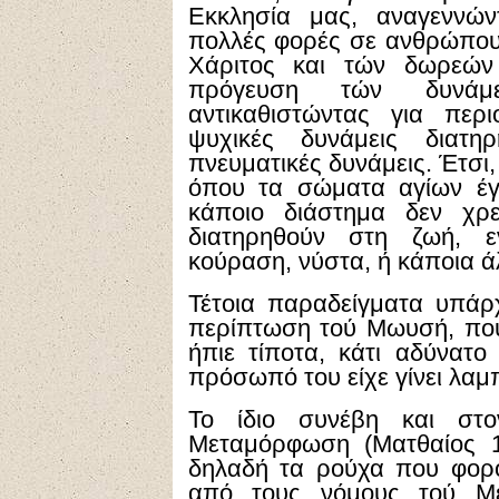
Εκκλησία μας, αναγεννών
πολλές φορές σε ανθρώπους 
Χάριτος και τών δωρεών 
πρόγευση τών δυνάμ
αντικαθιστώντας για περι
ψυχικές δυνάμεις διατ
πνευματικές δυνάμεις. Έτσ
όπου τα σώματα αγίων έγι
κάποιο διάστημα δεν χρε
διατηρηθούν στη ζωή, ε
κούραση, νύστα, ή κάποια ά
Τέτοια παραδείγματα υπάρ
περίπτωση τού Μωυσή, που 
ήπιε τίποτα, κάτι αδύνατο
πρόσωπό του είχε γίνει λαμπ
Το ίδιο συνέβη και στ
Μεταμόρφωση (Ματθαίος 1
δηλαδή τα ρούχα που φορο
από τους νόμους τού Μέλ