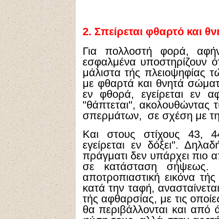
2.
Σπείρεται φθαρτό και θν
Για πολλοστή φορά, αφήν
εσφαλμένα υποστηρίζουν ό
μάλιστα τής πλειοψηφίας τ
με φθαρτά και θνητά σώματα
εν φθορά, εγείρεται εν αφ
"θάπτεται", ακολουθώντας τ
σπερμάτων, σε σχέση με τ
Και στους στίχους 43, 44,
εγείρεται εν δόξει". Δηλαδ
πράγματι δεν υπάρχει πιο 
σε κατάσταση σήψεως. 
αποτροπιαστική εικόνα τή
κατά την ταφή, ανασταίνεται
τής αφθαρσίας, με τις οποίε
θα περιβάλλονται και από ά