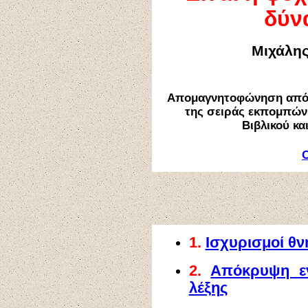
δύν
Μιχάλη
Απομαγνητοφώνηση από 
της σειράς εκπομπών
Βιβλικού κα
Ο
1.
Ισχυρισμοί θ
2.
Απόκρυψη ε
λέξης