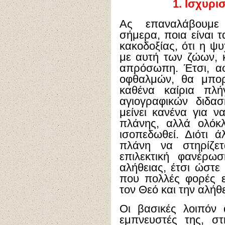
1.
Ισχυρι
Ας επαναλάβουμε
σήμερα, ποια είναι τ
κακοδοξίας, ότι η ψ
με αυτή των ζώων, κ
απρόσωπη. Έτσι, α
οφθαλμών, θα μπορ
καθένα καίρια πλή
αγιογραφικών διδα
μείνει κανένα για ν
πλάνης, αλλά ολόκ
ισοπεδωθεί. Διότι ά
πλάνη να στηρίζε
επιλεκτική φανέρω
αλήθειας, έτσι ώστε
που πολλές φορές ε
τον Θεό και την αλήθε
Οι βασικές λοιπόν 
εμπνευστές της, στ