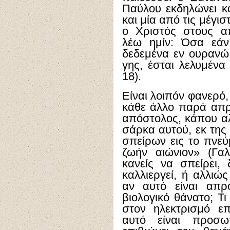
Παύλου εκδηλώνει και
και μία από τις μέγι
ο Χριστός στους α
λέω ημίν: Όσα εάν
δεδεμένα εν ουρανώ.
γης, έσται λελυμένα
18).
Είναι λοιπόν φανερό,
κάθε άλλο παρά απρ
απόστολος, κάπου αλ
σάρκα αυτού, εκ της
σπείρων εις το πνεύ
ζωήν αιώνιον» (Γα
κανείς να σπείρει,
καλλιεργεί, ή αλλιώς
αν αυτό είναι απρ
βιολογικό θάνατο; Τι
στον ηλεκτρισμό ε
αυτό είναι προσωπ