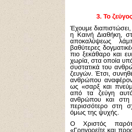
3.
Το ζεύγος
Έχουμε διαπιστώσει, 
η Καινή Διαθήκη, σ
αποκαλύψεως λάμ
βαθύτερες δογματικέ
πιο ξεκάθαρο και ευ
χωρία, στα οποία υπ
συστατικά του ανθρ
ζευγών. Έτσι, συνηθ
ανθρώπου αναφέρον
ως «σαρξ και πνεύμ
από τα ζεύγη αυτ
ανθρώπου και στη 
περισσότερο στη σχ
όμως της ψυχής.
Ο Χριστός παρότ
«Γρηγορείτε και προσ