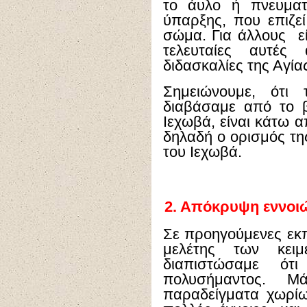
το άυλο ή πνευματ
ύπαρξης, που επιζε
σώμα. Για άλλους εί
τελευταίες αυτές
διδασκαλίες της Αγία
Σημειώνουμε, ότι
διαβάσαμε από το 
Ιεχωβά, είναι κάτω α
δηλαδή ο ορισμός τη
του Ιεχωβά.
2.
Απόκρυψη εννοιώ
Σε προηγούμενες εκπ
μελέτης των κει
διαπιστώσαμε ότ
πολυσήμαντος. Μ
παραδείγματα χωρίω