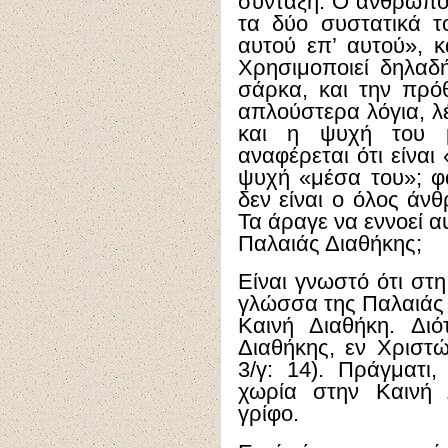
σύνταξη. Ο άνθρωπος
τα δύο συστατικά 
αυτού επ’ αυτού», 
Χρησιμοποιεί δηλαδ
σάρκα, και την πρό
απλούστερα λόγια, λ
και η ψυχή του 
αναφέρεται ότι είνα
ψυχή «μέσα του»; φ
δεν είναι ο όλος άνθ
Τα άραγε να εννοεί α
Παλαιάς Διαθήκης;
Είναι γνωστό ότι στ
γλώσσα της Παλαιάς 
Καινή Διαθήκη. Δι
Διαθήκης, εν Χριστώ
3/γ: 14). Πράγματι
χωρία στην Καινή 
γρίφο.