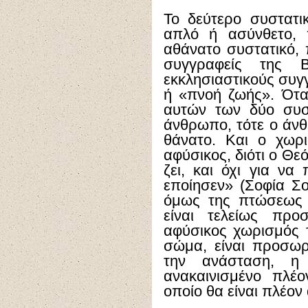
Το δεύτερο συστατικ
απλό ή ασύνθετο, 
αθάνατο συστατικό, 
συγγραφείς της Β
εκκλησιαστικούς συγ
ή «πνοή ζωής». Ότα
αυτών των δύο συσ
άνθρωπο, τότε ο άνθ
θάνατο. Και ο χωρι
αφύσικος, διότι ο Θε
ζει, και όχι για να
εποίησεν» (Σοφία Σο
όμως της πτώσεως 
είναι τελείως προ
αφύσικος χωρισμός τ
σώμα, είναι προσωρ
την ανάσταση, η
ανακαινισμένο πλέ
οποίο θα είναι πλέον