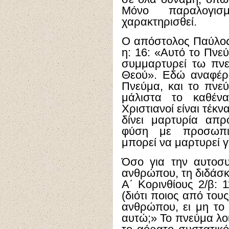
Μόνο παραλογι
χαρακτηρισθεί.
Ο απόστολος Παύλος,
η: 16: «Αυτό το Πνεύ
συμμαρτυρεί τω πνε
Θεού». Εδώ αναφέρο
Πνεύμα, και το πνεύ
μάλιστα το καθένα
Χριστιανοί είναι τέκν
δίνει μαρτυρία απ
φύση με προσωπικ
μπορεί να μαρτυρεί γι
Όσο για την αυτοσυ
ανθρώπου, τη διδάσκ
Α΄ Κορινθίους 2/β: 
(διότι ποιος από του
ανθρώπου, ει μη το
αυτώ;» Το πνεύμα λο