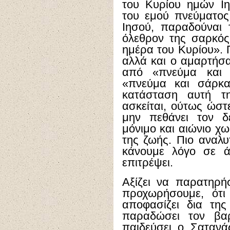
του Κυρίου ημών Ι
του εμού πνεύματος
Ιησού, παραδούναι 
όλεθρον της σαρκός
ημέρα του Κυρίου». 
αλλά και ο αμαρτήσα
από «πνεύμα και
«πνεύμα και σάρκα
κατάσταση αυτή τη
ασκείται, ούτως ώστ
μην πεθάνει τον δ
μόνιμο και αιώνιο χ
της ζωής. Πιο αναλ
κάνουμε λόγο σε ά
επιτρέψει.
Αξίζει να παρατηρή
προχωρήσουμε, ότι
αποφασίζει δια τη
παραδώσει τον βα
παιδεύσει ο Σαταν