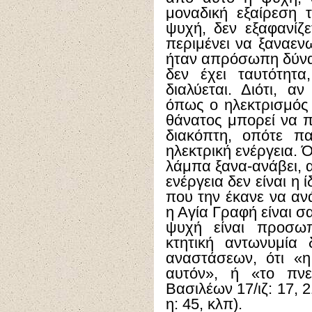
μοναδική εξαίρεση 
ψυχή, δεν εξαφανίζετ
περιμένει να ξαναεν
ήταν απρόσωπη δύναμ
δεν έχει ταυτότητα
διαλύεται. Διότι, 
όπως ο ηλεκτρισμός 
θάνατος μπορεί να π
διακόπτη, οπότε π
ηλεκτρική ενέργεια. 
λάμπα ξανα-ανάβει, α
ενέργεια δεν είναι η 
που την έκανε να αν
η Αγία Γραφή είναι σ
ψυχή είναι προσωπ
κτητική αντωνυμία 
αναστάσεων, ότι «
αυτόν», ή «το πνε
Βασιλέων 17/ιζ: 17, 2
η: 45, κλπ).