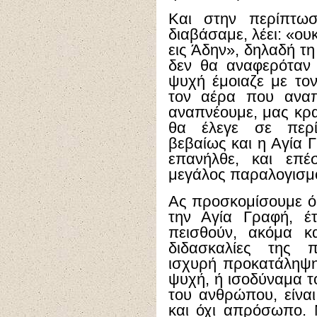
Και στην περίπτωσ
διαβάσαμε, λέει: «ου
εις Άδην», δηλαδή τη
δεν θα αναφερόταν 
ψυχή έμοιαζε με τον
τον αέρα που αναπ
αναπνέουμε, μας κρα
θα έλεγε σε περί
βεβαίως και η Αγία Γ
επανήλθε, και επέ
μεγάλος παραλογισμό
Ας προσκομίσουμε ό
την Αγία Γραφή, έ
πεισθούν, ακόμα κα
διδασκαλίες της π
ισχυρή προκατάληψη 
ψυχή, ή ισοδύναμα τ
του ανθρώπου, είναι
και όχι απρόσωπο. 