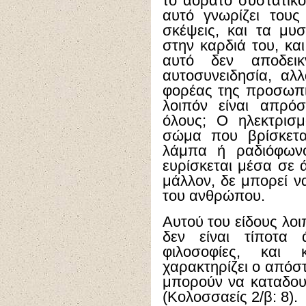
το αόρατο συστατικό 
αυτό γνωρίζει τους
σκέψεις, και τα μυ
στην καρδιά του, κα
αυτό δεν αποδεικ
αυτοσυνειδησία, αλλ
φορέας της προσωπ
λοιπόν είναι απρό
όλους; Ο ηλεκτρισμ
σώμα που βρίσκεται
λάμπα ή ραδιόφωνο
ευρίσκεται μέσα σε
μάλλον, δε μπορεί να
του ανθρώπου.
Αυτού του είδους λοι
δεν είναι τίποτα 
φιλοσοφίες, και
χαρακτηρίζει ο απόσ
μπορούν να καταδου
(Κολοσσαείς 2/β: 8).