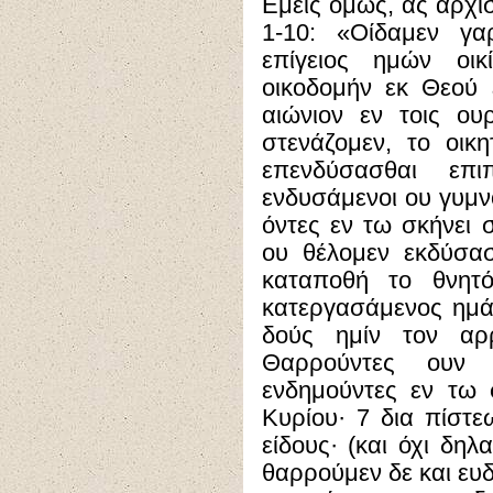
Εμείς όμως, ας αρχίσ
1-10: «Οίδαμεν γα
επίγειος ημών οικ
οικοδομήν εκ Θεού έ
αιώνιον εν τοις ου
στενάζομεν, το οικ
επενδύσασθαι επ
ενδυσάμενοι ου γυμνο
όντες εν τω σκήνει 
ου θέλομεν εκδύσασ
καταποθή το θνητ
κατεργασάμενος ημάς
δούς ημίν τον αρ
Θαρρούντες ουν 
ενδημούντες εν τω
Κυρίου· 7 δια πίστε
είδους· (και όχι δη
θαρρούμεν δε και ευ