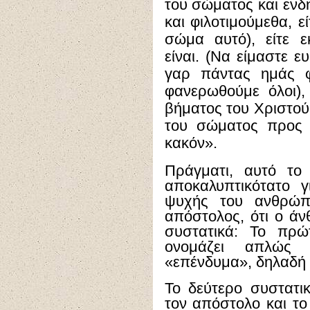
του σώματος και ενδη
και φιλοτιμούμεθα, ε
σώμα αυτό), είτε ε
είναι. (Να είμαστε ε
γαρ πάντας ημάς φ
φανερωθούμε όλοι),
βήματος του Χριστού,
του σώματος προς α
κακόν».
Πράγματι, αυτό το 
αποκαλυπτικότατο 
ψυχής του ανθρώπο
απόστολος, ότι ο άν
συστατικά: Το πρώ
ονομάζει απλώς 
«επένδυμα», δηλαδή
Το δεύτερο συστατι
τον απόστολο και το 