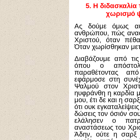
5.
Η διδασκαλία 
χωρισμό ψ
Ας δούμε όμως αυ
ανθρώπου, πώς αναφ
Χριστού, όταν πέθ
Όταν χωρίσθηκαν μετα
Διαβάζουμε από τις
όπου ο απόστολ
παραθέτοντας από
εφάρμοσε στη συνέχ
Ψαλμού στον Χριστ
ηυφράνθη η καρδία μ
μου, έτι δε και η σαρ
ότι ουκ εγκαταλείψει
δώσεις τον όσιόν σου
ελάλησεν ο πατρ
αναστάσεως του Χριστ
Άδην, ούτε η σαρξ 