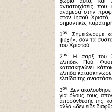
χωρίο αυτό, και 
αντιστοιχίσεις που
ανάμεσα στην προφη
στον Ιησού Χριστό,
σημαντικές παρατηρή
ον
1
: Σημειώνουμε κ
ψυχή», σαν τα συστ
του Χριστού.
ον
2
: Η σαρξ του Χ
ελπίδι». Πού; Φυσ
κατασκηνώνει κάπο
ελπίδα κατασκήνωσε
ελπίδα της αναστάσε
ον
3
: Δεν ακολούθησε 
για όλους τους απο
αποσύνθεσής της, και
αλλά «δεν είδε διαφθ