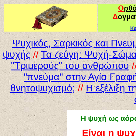
Ο
ρθ
Δ
ογμα
Κε
Ψυχικός, Σαρκικός και Πνευ
ψυχής
//
Τα ζεύγη: Ψυχή-Σώμα
"Τριμερούς" του ανθρώπου
/
"πνεύμα" στην Αγία Γραφ
θνητοψυχισμό;
//
Η εξέλιξη τ
Η ψυχή ως αόρα
Είναι η ψυ