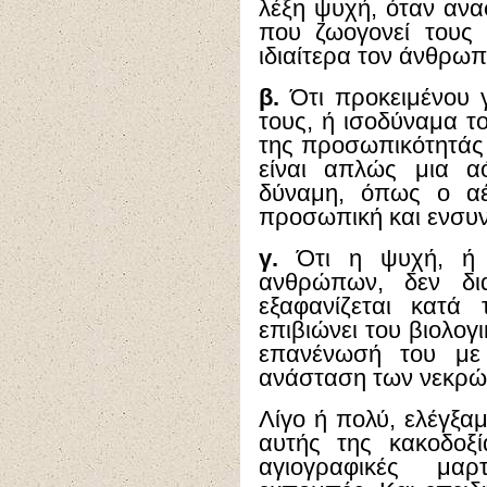
λέξη ψυχή, όταν ανα
που ζωογονεί τους 
ιδιαίτερα τον άνθρωπ
β.
Ότι προκειμένου 
τους, ή ισοδύναμα το
της προσωπικότητάς 
είναι απλώς μια α
δύναμη, όπως ο αέ
προσωπική και ενσυνε
γ.
Ότι η ψυχή, ή 
ανθρώπων, δεν δι
εξαφανίζεται κατά 
επιβιώνει του βιολογ
επανένωσή του με
ανάσταση των νεκρών
Λίγο ή πολύ, ελέγξαμ
αυτής της κακοδοξί
αγιογραφικές μαρ