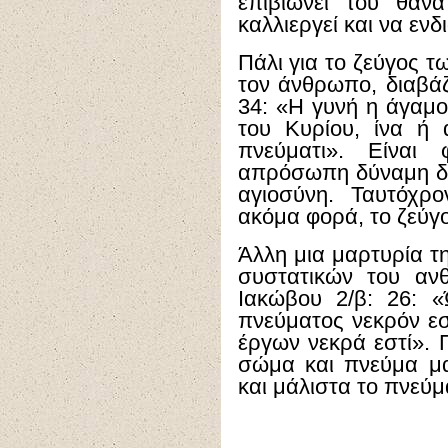
επιβιώνει του θαν
καλλιεργεί και να ενδι
Πάλι για το ζεύγος 
τον άνθρωπο, διαβάζ
34: «Η γυνή η άγαμο
του Κυρίου, ίνα ή 
πνεύματι». Είναι
απρόσωπη δύναμη δεν
αγιοσύνη. Ταυτόχρ
ακόμα φορά, το ζεύγ
Άλλη μια μαρτυρία τη
συστατικών του ανθ
Ιακώβου 2/β: 26: 
πνεύματος νεκρόν εστ
έργων νεκρά εστί». Π
σώμα και πνεύμα μα
και μάλιστα το πνεύμ