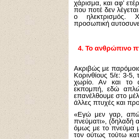
χάρισμα, και αφ’ ετέ
που ποτέ δεν λέγετ
ο ηλεκτρισμός. Χ
προσωπική αυτοσυνε
4.
Το ανθρώπινο π
Ακριβώς με παρόμοιο
Κορινθίους 5/ε: 3-5,
χωρίο. Αν και το 
εκπομπή, εδώ απλώ
επανέλθουμε στο μέλλ
άλλες πτυχές και προ
«Εγώ μεν γαρ, απώ
πνεύματι», (δηλαδή
όμως με το πνεύμα 
τον ούτως τούτω κα