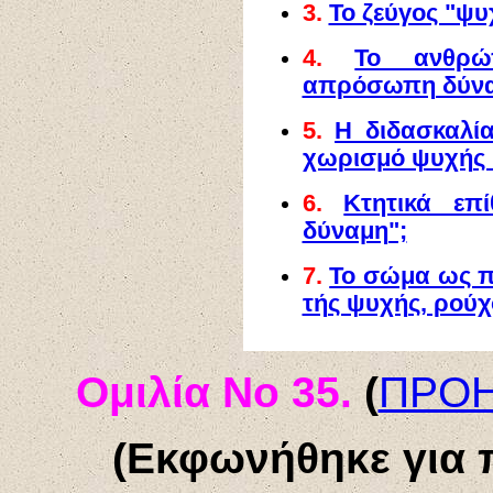
3.
Το ζεύγος "ψυ
4.
Το ανθρώ
απρόσωπη δύν
5.
Η διδασκαλία
χωρισμό ψυχής 
6.
Κτητικά επ
δύναμη";
7.
Το σώμα ως π
τής ψυχής, ρούχ
Ομιλία Νο 3
5
.
(
ΠΡΟ
(Εκφωνήθηκε για 