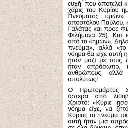
ευχή, που αποτελεί κα
χάρις του Κυρίου η
Πνεύματος υμών»
αποστόλου Παύλου, κλ
Γαλάτας και προς Φιλ
Φιλήμονα 25). Και 
από το «ημών». Δηλαδ
πνεύμα», αλλά «το
νόημα θα είχε αυτή η
ήταν μαζί με τους 
ήταν απρόσωπο, κ
ανθρώπους, αλλά
απολύτως!
Ο Πρωτομάρτυς Στ
ύστερα από λιθοβ
Χριστό: «Κύριε Ιησο
νόημα είχε, να ζητ
Κύριος το πνεύμα του
αυτή ήταν μια απρόσ
σε όλα δύναμη, όπως