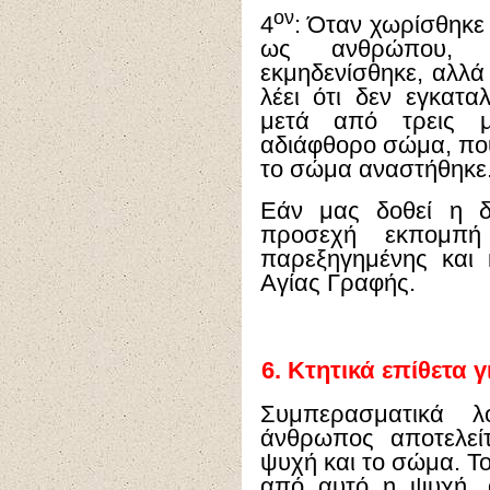
ον
4
: Όταν χωρίσθηκε
ως ανθρώπου, δ
εκμηδενίσθηκε, αλλά
λέει ότι δεν εγκατα
μετά από τρεις μ
αδιάφθορο σώμα, που 
το σώμα αναστήθηκε
Εάν μας δοθεί η δ
προσεχή εκπομπή
παρεξηγημένης και 
Αγίας Γραφής.
6.
Κτητικά επίθετα 
Συμπερασματικά λ
άνθρωπος αποτελεί
ψυχή και το σώμα. Τ
από αυτό η ψυχή, απ