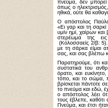
πνεύμα, δεν μπορε
όπως ο ηλεκτρισμός, 
ηθικά, ούτε θα καθαγ
Ο απόστολος Παύλο
«Ει γαρ και τη σαρκί
υμίν ημί, χαίρων και
στερέωμα της ει
(Κολοσσαείς 2/β: 5).
με τη σάρκα είμαι α
σας, και σας βλέπω κ
Παρατηρούμε, ότι και
συστατικά του ανθ
όρατο, και ευκίνητο,
τόπο, και το σώμα, π
βρίσκεται πάντοτε σε
το πνεύμα και εδώ, έχ
ο απόστολος λέει ότ
τους έβλεπε, καθότι 
Πνεύμα, και έτσι ήτα