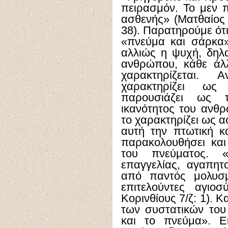
πειρασμόν. Το μεν 
ασθενής» (Ματθαίος 
38). Παρατηρούμε ότ
«πνεύμα και σάρκα»
αλλιώς η ψυχή, δηλ
ανθρώπου, κάθε ά
χαρακτηρίζεται.
χαρακτηρίζει ως
παρουσιάζει ως 
ικανότητος του ανθ
το χαρακτηρίζει ως α
αυτή την πτωτική κ
παρακολουθήσει και
του πνεύματος. 
επαγγελίας, αγαπητ
από παντός μολυσμ
επιτελούντες αγιο
Κορινθίους 7/ζ: 1). Κ
των συστατικών το
και το πνεύμα». Ε