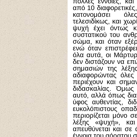
πολλές έννοιες, κα
από 10 διαφορετικές,
κατονομάσει όλ
τελεσιδίκως, και χωρ
ψυχή έχει όντως κ
συστατικού του ανθ
σώμα, και όταν εξέρ
ενώ όταν επιστρέφε
όλα αυτά, οι Μάρτυρ
δεν διστάζουν να επ
σημασιών της λέξη
αδιαφορώντας όλες 
περιέχουν και σημαν
διδασκαλίας. Όμως
αυτό, αλλά όπως δια
ύφος αυθεντίας, δι
ευκολόπιστους οπαδ
περιορίζεται μόνο σ
λέξης «ψυχή», κα
απευθύνεται και σε 
έννοια του αόρατου 