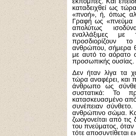
εκπομπές. Και επειδ
καταδειχθεί ως τώρα
«πνοή», ή, όπως αλ
Γραφή ως «πνεύμα ζ
απολύτως ισοδύν
εναλλάξιμες με 
προσδιορίζουν τ
ανθρώπου, σήμερα 
με αυτό το αόρατο 
προσωπικής ουσίας.
Δεν ήταν λίγα τα χ
τώρα αναφέρει, και 
άνθρωπο ως σύνθε
συστατικά: Το πρ
κατασκευασμένο από τ
συνέπειαν σύνθετο.
ανθρώπινο σώμα. Κα
ζωογονείται από τις 
του πνεύματος, όταν 
τότε αποσυντίθεται ει