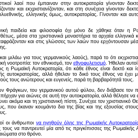
τικοί λαοί που έμπαιναν στην αυτοκρατορία γίνονταν δεκτ
ίζονταν και εκχριστιανίζονταν, και στη συνέχεια γίνονταν δεκ
λυεθνικής, ελληνικής όμως, αυτοκρατορίας. Γίνονταν και αυτ
ηνική παιδεία και φιλοσοφία όχι μόνο δε χάθηκε όταν η Ρ
τιθέτως, μέσα στα χριστιανικά μοναστήρια τα αρχαία ελληνικά 
εταφράζονταν και στις γλώσσες των λαών που ερχόντουσαν μέσ
ης.
και μιλάω για τους γερμανικούς λαούς), παρά το ότι εκχριστια
κή νοοτροπία: τον εθνικισμό, τον
εθνοφυλετισμό
. Ήθελαν αυτο
 η Ρωμαϊκή Αυτοκρατορία, ότι κάθε έθνος είναι δεκτό και ί
ς αυτοκρατορίας, αλλά ήθελαν το δικό τους έθνος να έχει μί
ύς τους ανώτερους και ευγενείς, παρά τη βαρβαρότητά τους.
ν Φράγκων, του γερμανικού αυτού φύλου, δεν διάβασε τον 
ήρχαν για αιώνες σε αυτή την αυτοκρατορία, αλλά θέλησε να α
νει ακόμα και τη χριστιανική πίστη. Συνέχεε τον χριστιανικό Θ
ους, που έκαναν κουμάντο δια της βίας και της εξουσίας στου
υς.
τοί οι άνθρωποι
να ηγηθούν όλης της Ρωμαϊκής Αυτοκρατορί
 τους να παντρευτεί μία από τις πριγκίπισσες της Ρωμαϊκής Α
αιώματα στο θρόνο.