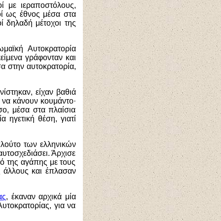
οί με ιεραποστόλους,
τοί ως έθνος μέσα στα
οί δηλαδή μέτοχοι της
ωμαϊκή Αυτοκρατορία
κείμενα γράφονταν και
α στην αυτοκρατορία,
νίστηκαν, είχαν βαθιά
ί να κάνουν κουμάντο·
σο, μέσα στα πλαίσια
α ηγετική θέση, γιατί
πλούτο των ελληνικών
υτοσχεδιάσει. Άρχισε
εό της αγάπης με τους
ς άλλους και έπλασαν
ας
, έκαναν αρχικά μία
υτοκρατορίας, για να