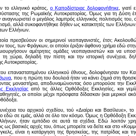
ν το ελληνικό κράτος,
ο Καποδίστριας δολοφονήθηκε
, γιατί
σύστασης της Ρωμαϊκής Αυτοκρατορίας. Όμως για τη Δύση έ
 αναγνωριστεί ο μεγάλος λαμπρός ελληνικός πολιτισμός του, 
ιτισμό, αλλά συκοφαντήθηκε δήθεν ως κατακτητές των Ελλήνων,
 των Ελλήνων.
ποία πρεσβεύουν οι σημερινοί νεοπαγανιστές, έτσι; Ακολουθ
ν τους, των Φράγκων, οι οποίοι έριξαν άφθονο χρήμα εδώ στην
μιουργήσουν αμέτρητες ομάδες νεοπαγανιστών και να υπο
τη χώρα, δηλαδή την πίστη και την ιστορική συνέχεια, δη
ής Αυτοκρατορίας.
του επαναστατημένου ελληνικού έθνους, δολοφόνησαν τον Κα
θωνα
, που η πρώτη του δουλειά ήταν να κάνει ζημιά στη θρησ
οντας μοναστήρια, αποδυναμώνοντας όσο μπορούσε την Εκκλ
ής Εκκλησίας
από τις άλλες Ορθόδοξες Εκκλησίες, και γεμίζ
αθηγητές, οι οποίοι μέχρι πρόσφατα δίδασκαν (και μερικοί ακ
ρθόδοξα.
υνέχεια του αρχικού σχεδίου, τού «Διαίρει και Βασίλευε», το
όνο εδώ σε εμάς, αλλά σε όλο τον κόσμο. Όμως η Ορθόδοξη Εκκ
λλήνων, ήταν εμπόδιο σε αυτά τα σχέδια. Εδώ λοιπόν χρη
ος ως βασικές αρχές του, όπως μπορείτε να δείτε και στο «Κομ
κελς, είναι η κατάργηση της θρησκείας, της πατρίδας και της