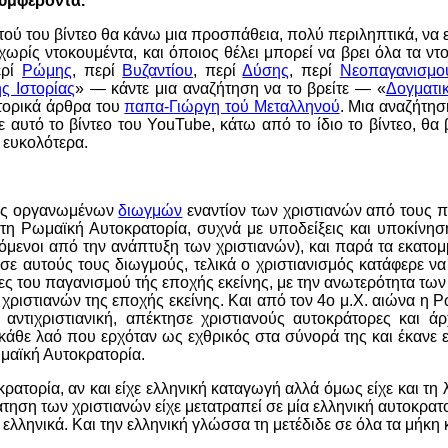
υμφέροντα.
τού του βίντεο θα κάνω μια προσπάθεια, πολύ περιληπτικά, να 
χωρίς ντοκουμέντα, και όποιος θέλει μπορεί να βρει όλα τα ντ
ερί
Ρώμης
, περί
Βυζαντίου
, περί
Δύσης
, περί
Νεοπαγανισμο
ης Ιστορίας
» — κάντε μια αναζήτηση να το βρείτε — «
Δογματι
στορικά άρθρα του
παπα-Γιώργη τού Μεταλληνού
. Μια αναζήτησ
Σε αυτό το βίντεο του YouTube, κάτω από το ίδιο το βίντεο, θα 
 ευκολότερα.
νες οργανωμένων
διωγμών
εναντίον των χριστιανών από τους π
 τη Ρωμαϊκή Αυτοκρατορία, συχνά με υποδείξεις και υποκίνησ
γόμενοι από την ανάπτυξη των χριστιανών), και παρά τα εκατο
 αυτούς τους διωγμούς, τελικά ο χριστιανισμός κατάφερε να 
ίες του παγανισμού τής εποχής εκείνης, με την ανωτερότητα των
χριστιανών της εποχής εκείνης. Και από τον 4ο μ.Χ. αιώνα η 
 αντιχριστιανική, απέκτησε χριστιανούς αυτοκράτορες και άρχ
 κάθε λαό που ερχόταν ως εχθρικός στα σύνορά της και έκανε 
μαϊκή Αυτοκρατορία.
ατορία, αν και είχε ελληνική καταγωγή αλλά όμως είχε και τη 
τηση των χριστιανών είχε μετατραπεί σε μία ελληνική αυτοκρατο
ελληνικά. Και την ελληνική γλώσσα τη μετέδιδε σε όλα τα μήκη 