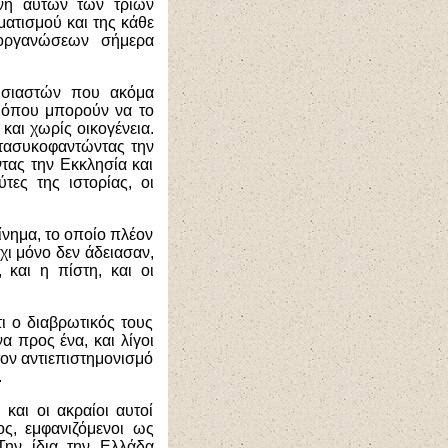
ενη αυτών των τριών
ματισμού και της κάθε
 οργανώσεων σήμερα
υσιαστών που ακόμα
ή όπου μπορούν να το
και χωρίς οικογένεια.
κατασυκοφαντώντας την
ντας την Εκκλησία και
τες της ιστορίας, οι
ίνημα, το οποίο πλέον
όχι μόνο δεν άδειασαν,
 και η πίστη, και οι
ι ο διαβρωτικός τους
α προς ένα, και λίγοι
 τον αντιεπιστημονισμό
.
 και οι ακραίοι αυτοί
ς, εμφανιζόμενοι ως
Την ίδια την Ελλάδα