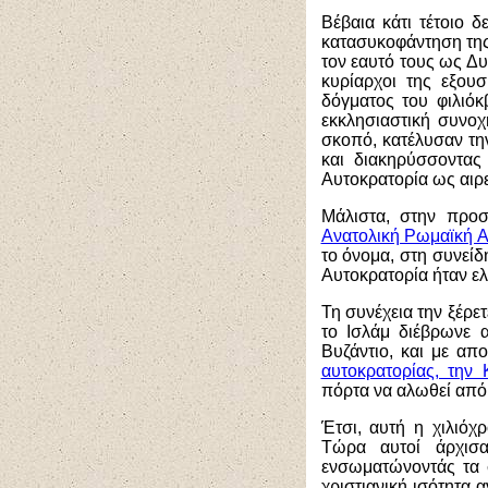
Βέβαια κάτι τέτοιο δ
κατασυκοφάντηση της
τον εαυτό τους ως Δυ
κυρίαρχοι της εξου
δόγματος του φιλιόκ
εκκλησιαστική συνοχ
σκοπό, κατέλυσαν τη
και διακηρύσσοντας
Αυτοκρατορία ως αιρε
Μάλιστα, στην προσ
Ανατολική Ρωμαϊκή Α
το όνομα, στη συνεί
Αυτοκρατορία ήταν ελ
Τη συνέχεια την ξέρε
το Ισλάμ διέβρωνε α
Βυζάντιο, και με α
αυτοκρατορίας, την
πόρτα να αλωθεί από
Έτσι, αυτή η χιλιόχ
Τώρα αυτοί άρχισα
ενσωματώνοντάς τα σ
χριστιανική ισότητα