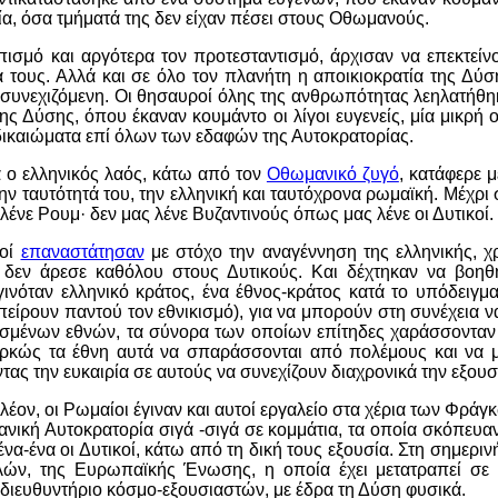
α, όσα τμήματά της δεν είχαν πέσει στους Οθωμανούς.
πισμό και αργότερα τον προτεσταντισμό, άρχισαν να επεκτείνο
α τους. Αλλά και σε όλο τον πλανήτη η αποικιοκρατία της Δύσ
 συνεχιζόμενη. Οι θησαυροί όλης της ανθρωπότητας λεηλατήθη
της Δύσης, όπου έκαναν κουμάντο οι λίγοι ευγενείς, μία μικρή
δικαιώματα επί όλων των εδαφών της Αυτοκρατορίας.
α ο ελληνικός λαός, κάτω από τον
Οθωμανικό ζυγό
, κατάφερε 
την ταυτότητά του, την ελληνική και ταυτόχρονα ρωμαϊκή. Μέχρι
λένε Ρουμ· δεν μας λένε Βυζαντινούς όπως μας λένε οι Δυτικοί.
ιοί
επαναστάτησαν
με στόχο την αναγέννηση της ελληνικής, χρ
ό δεν άρεσε καθόλου στους Δυτικούς. Και δέχτηκαν να βοη
ινόταν ελληνικό κράτος, ένα έθνος-κράτος κατά το υπόδειγ
πείρουν παντού τον εθνικισμό), για να μπορούν στη συνέχεια ν
σμένων εθνών, τα σύνορα των οποίων επίτηδες χαράσσονταν
ιαρκώς τα έθνη αυτά να σπαράσσονται από πολέμους και να 
ας την ευκαιρία σε αυτούς να συνεχίζουν διαχρονικά την εξουσ
έον, οι Ρωμαίοι έγιναν και αυτοί εργαλείο στα χέρια των Φράγ
νική Αυτοκρατορία σιγά -σιγά σε κομμάτια, τα οποία σκόπευαν
να-ένα οι Δυτικοί, κάτω από τη δική τους εξουσία. Στη σημερι
λών, της Ευρωπαϊκής Ένωσης, η οποία έχει μετατραπεί σε
 διευθυντήριο κόσμο-εξουσιαστών, με έδρα τη Δύση φυσικά.