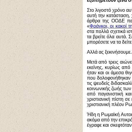
εξυπηρετούν ξένα σ
Στο λιγοστό χρόνο αυ
αυτή την κατάσταση, 
άρθρα της ΟΟΔΕ π
«
Φράγκοι, οι κακοί τ
στα πολλά σχετικά ι
τα βρείτε όλα αυτά. 
μπορέσετε να τα δείτε
Αλλά ας ξεκινήσουμε.
Μετά από τρεις αιώ
εκείνης, κυρίως από
ήταν και οι άμεσα θι
που δολοφονήθηκαν σε
τις ψευδείς διδασκαλ
κοινωνικής ζωής των 
από παγανιστική και
χριστιανική πίστη σε
χριστιανική πλέον Ρω
Ήδη η Ρωμαϊκή Αυτοκρ
ακόμα από την επικρά
έγραφε και σκεφτόταν 