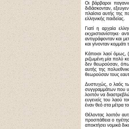
Οι βάρβαροι παγανισ
διδάσκονταν, εξευγεν
πλαίσια αυτής της πο
ελληνικής παιδείας.
Γιατί η αρχαία ελλ
εκχριστιανίστηκε· αν
αντιγράφονταν και μ
και γίνονταν κομμάτι τ
Κάποιοι λαοί όμως, (
ριζωμένη μία πολύ κα
δεν θεωρούσαν, όπως
αυτής της πολυεθνική
θεωρούσαν τους εαυτο
Δυστυχώς, ο λαός τω
συγγραμμάτων που υπ
λοιπόν να διαστρεβλώ
ευγενείς του λαού τ
έναν θεό στα μέτρα το
Θέλοντας λοιπόν αυ
προσπάθεια ο ηγέτης
αποκτήσει νομικά δικ