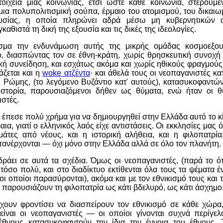
τοιχεία μιας κοινωνίας, έτσι ώστε κάθε κοινωνία, στερούμ
ι μια πολυπολιτισμική σούπα, έρμαιο του ατομισμού, του δικαιω
ουσίας, η οποία πληρώνει αδρά μέσω μη κυβερνητικών
καθιστά τη δική της εξουσία και τις δικές της ιδεολογίες.
εσμα την ενδυνάμωση αυτής της μικρής ομάδας κοσμοεξο
, διασπώντας τον σε έθνη-κράτη, χωρίς θρησκευτική συνοχ
κή συνείδηση, και εσχάτως ακόμα και χωρίς ηθικούς φραγμούς 
άζεται και η
woke ατζέντα
· και άθελά τους οι νεοπαγανιστές 
ς Ρώμης, (το λεγόμενο Βυζάντιο κατ' αυτούς), κατασυκοφαντώ
ιστορία, παρουσιαζόμενοι δήθεν ως θύματα, ενώ ήταν οι θύ
στές.
ο· έπεσε πολύ χρήμα για να δημιουργηθεί στην Ελλάδα αυτό το κ
ια, γιατί ο ελληνικός λαός είχε αντιστάσεις. Οι εκκλησίες μας 
μάτες από νέους, και η ιστορική αλήθεια, και η φιλοπατρία,
επανέρχονται — όχι μόνο στην Ελλάδα αλλά σε όλο τον πλανήτη.
ράει σε αυτά τα σχέδια. Όμως οι νεοπαγανιστές, (παρά το ότ
 τόσο πολύ, και στο διαδίκτυο εκτίθενται όλα τους τα ψέματα έν
 οι οποίοι παρασύρονται), ακόμα και με τον εθνικισμό τους και
 παρουσιάζουν τη φιλοπατρία ως κάτι βδελυρό, ως κάτι άσχημο
έχουν φροντίσει να διασπείρουν τον εθνικισμό σε κάθε χώρα,
ναι οι νεοπαγανιστές — οι οποίοι γίνονται συχνά περίγελο
έθνους κατασυκοφαντούν την ίδια την έννοια του έθνους. 