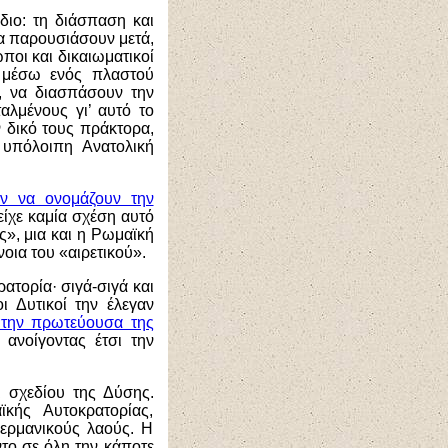
έδιο: τη διάσπαση και
α παρουσιάσουν μετά,
ποι και δικαιωματικοί
, μέσω ενός πλαστού
ύ, να διασπάσουν την
αλμένους γι’ αυτό το
 δικό τους πράκτορα,
 υπόλοιπη Ανατολική
αν να ονομάζουν την
 είχε καμία σχέση αυτό
», μια και η Ρωμαϊκή
οια του «αιρετικού».
ατορία· σιγά-σιγά και
ι Δυτικοί την έλεγαν
ί την πρωτεύουσα της
 ανοίγοντας έτσι την
ι σχεδίου της Δύσης.
κής Αυτοκρατορίας,
γερμανικούς λαούς. Η
το σε όλη την κάποτε