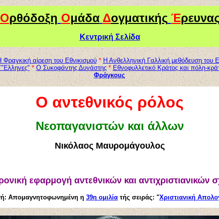
Ο
ρθόδοξη
Ο
μάδα
Δ
ογματικής
Έ
ρευνα
Κεντρική Σελίδα
 Φραγκική αίρεση του Εθνικισμού
*
Η Ανθελληνική Γαλλική μεθόδευση του Ε
 "Έλληνες"
*
Ο Συκοφάντης Δυνάστης
*
Εθνοφυλλετικό Κράτος και πόλη-κρά
Φράγκους
Ο αντεθνικός ρόλος
Νεοπαγανιστών και άλλων
Νικόλαος Μαυρομάγουλος
ρονική εφαρμογή αντεθνικών και αντιχριστιανικών 
ή: Απομαγνητοφωνημένη η
39η ομιλία
τής σειράς: "
Χριστιανική Απολο