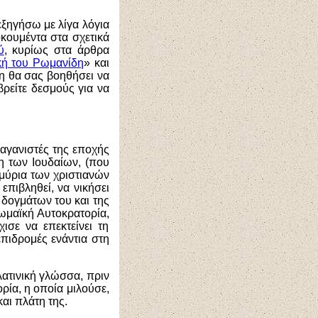
εξηγήσω με λίγα λόγια
οκουμέντα στα σχετικά
ύ
, κυρίως στα άρθρα
κή του Ρωμανίδη
» και
η θα σας βοηθήσει να
βρείτε δεσμούς για να
αγανιστές της εποχής
η των Ιουδαίων, (που
μμύρια των χριστιανών
επιβληθεί, να νικήσει
 δογμάτων του και της
Ρωμαϊκή Αυτοκρατορία,
ισε να επεκτείνει τη
επιδρομές ενάντια στη
λατινική γλώσσα, πριν
ρία, η οποία μιλούσε,
και πλάτη της.