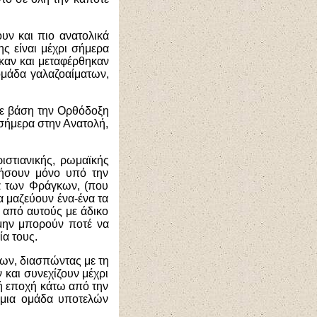
υν και πιο ανατολικά
ης είναι μέχρι σήμερα
καν και μεταφέρθηκαν
 ομάδα γαλαζοαίματων,
με βάση την Ορθόδοξη
 σήμερα στην Ανατολή,
ιστιανικής, ρωμαϊκής
θήσουν μόνο υπό την
μα των Φράγκων, (που
α μαζεύουν ένα-ένα τα
 από αυτούς με άδικο
μην μπορούν ποτέ να
ία τους.
κων, διασπώντας με τη
 και συνεχίζουν μέχρι
νή εποχή κάτω από την
 μια ομάδα υποτελών