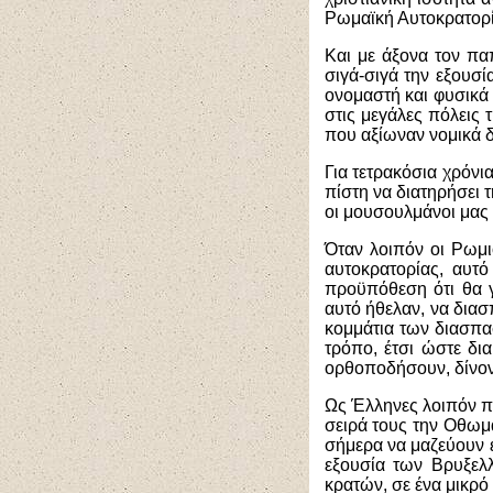
Ρωμαϊκή Αυτοκρατορί
Και με άξονα τον πα
σιγά-σιγά την εξουσί
ονομαστή και φυσικά
στις μεγάλες πόλεις 
που αξίωναν νομικά 
Για τετρακόσια χρόνι
πίστη να διατηρήσει 
οι μουσουλμάνοι μας 
Όταν λοιπόν οι Ρωμ
αυτοκρατορίας, αυτ
προϋπόθεση ότι θα γ
αυτό ήθελαν, να διασ
κομμάτια των διασπα
τρόπο, έτσι ώστε δ
ορθοποδήσουν, δίνοντ
Ως Έλληνες λοιπόν πλ
σειρά τους την Οθωμα
σήμερα να μαζεύουν έ
εξουσία των Βρυξελ
κρατών, σε ένα μικρό