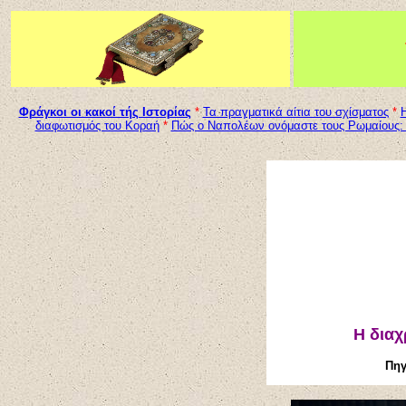
Φράγκοι οι κακοί τής Ιστορίας
*
Τα πραγματικά αίτια του σχίσματος
*
Η
διαφωτισμός του Κοραή
*
Πώς ο Ναπολέων ονόμαστε τους Ρωμαίους:
Η διαχ
Πηγ