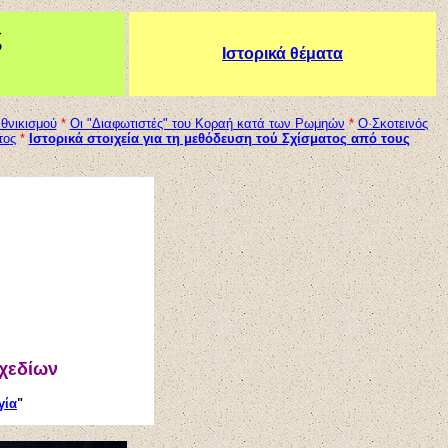
ς
Ιστορικά θέματα
θνικισμού
*
Οι "Διαφωτιστές" του Κοραή κατά των Ρωμηών
*
Ο Σκοτεινός
το
ς
*
Ιστορικά στοιχεία για τη μεθόδευση τού Σχίσματος από τους
σχεδίων
γία
"