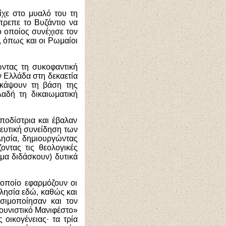
 είχε στο μυαλό του τη
πρεπε το Βυζάντιο να
ο οποίος συνέχισε τον
 όπως και οι Ρωμαίοι
ώντας τη συκοφαντική
 Ελλάδα στη δεκαετία
σκάψουν τη βάση της
λαδή τη δικαιωματική
ποδίστρια και έβαλαν
κευτική συνείδηση των
ησία, δημιουργώντας
οντας τις θεολογικές
όμα διδάσκουν) δυτικά
 οποίο εφαρμόζουν οι
λησία εδώ, καθώς και
σιμοποίησαν και τον
μουνιστικό Μανιφέστο»
 οικογένειας· τα τρία