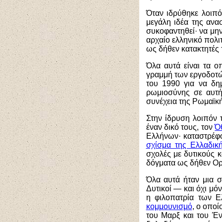
Όταν ιδρύθηκε λοιπό
μεγάλη ιδέα της ανα
συκοφαντηθεί· να μην
αρχαίο ελληνικό πολ
ως δήθεν κατακτητές
Όλα αυτά είναι τα ο
γραμμή των εργοδοτώ
του 1990 για να δη
ρωμιοσύνης σε αυτή 
συνέχεια της Ρωμαϊκ
Στην ίδρυση λοιπόν 
έναν δικό τους, τον
Ό
Ελλήνων· καταστρέφ
σχίσμα της Ελλαδικ
σχολές με δυτικούς κ
δόγματα ως δήθεν Ο
Όλα αυτά ήταν μια σ
Δυτικοί — και όχι μ
η φιλοπατρία των Ε
κομμουνισμό
, ο οποί
του Μαρξ και του Ένγ