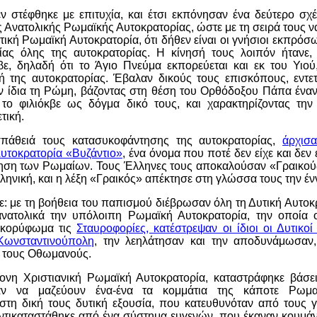
εν στέφθηκε με επιτυχία, και έτσι εκπόνησαν ένα δεύτερο σχ
 Ανατολικής Ρωμαϊκής Αυτοκρατορίας, ώστε με τη σειρά τους ν
τική Ρωμαϊκή Αυτοκρατορία, ότι δήθεν είναι οι γνήσιοι εκπρόσω
σίας όλης της αυτοκρατορίας. Η κίνησή τους λοιπόν ήτανε
βε, δηλαδή ότι το Άγιο Πνεύμα εκπορεύεται και εκ του Υιο
ή της αυτοκρατορίας. Έβαλαν δικούς τους επισκόπους, εντετ
ν ίδια τη Ρώμη, βάζοντας στη θέση του Ορθόδοξου Πάπα έναν
 το φιλιόκβε ως δόγμα δικό τους, και χαρακτηρίζοντας την
τική.
πάθειά τους κατασυκοφάντησης της αυτοκρατορίας,
άρχισ
υτοκρατορία «Βυζάντιο»
, ένα όνομα που ποτέ δεν είχε και δεν
δηση των Ρωμαίων. Τους Έλληνες τους αποκαλούσαν «Γραικούς
ληνική, και η λέξη «Γραικός» απέκτησε στη γλώσσα τους την ένν
τε: με τη βοήθεια του παπισμού διέβρωσαν όλη τη Δυτική Αυτοκρ
νατολικά την υπόλοιπη Ρωμαϊκή Αυτοκρατορία, την οποία ο
ποκορύφωμα τις
Σταυροφορίες, κατέστρεψαν οι ίδιοι οι Δυτικο
 Κωνσταντινούπολη
, την λεηλάτησαν και την αποδυνάμωσαν,
 τους Οθωμανούς.
ρονη Χριστιανική Ρωμαϊκή Αυτοκρατορία, καταστράφηκε βάσε
ν να μαζεύουν ένα-ένα τα κομμάτια της κάποτε Ρωμαϊ
τη δική τους δυτική εξουσία, που κατευθυνόταν από τους 
 αντικαταστάθηκε από ένα σύστημα ευγενών, που έκαναν κουμάν