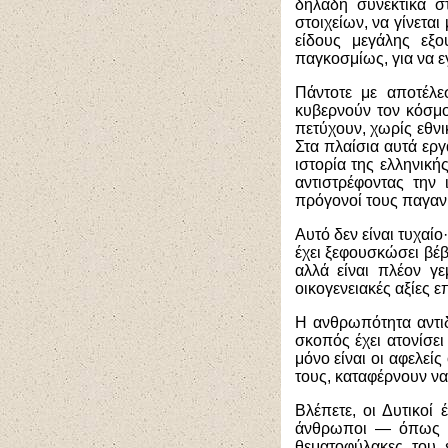
δηλαδή συνεκτικά σ
στοιχείων, να γίνετα
είδους μεγάλης εξ
παγκοσμίως, για να εγ
Πάντοτε με αποτέλ
κυβερνούν τον κόσμο
πετύχουν, χωρίς εθνι
Στα πλαίσια αυτά εργ
ιστορία της ελληνική
αντιστρέφοντας την 
πρόγονοί τους παγανι
Αυτό δεν είναι τυχαί
έχει ξεφουσκώσει βέβα
αλλά είναι πλέον γε
οικογενειακές αξίες 
Η ανθρωπότητα αντιδ
σκοπός έχει ατονίσει
μόνο είναι οι αφελείς
τους, καταφέρνουν να
Βλέπετε, οι Δυτικοί 
άνθρωποι — όπως εί
θεματοφύλακες του 