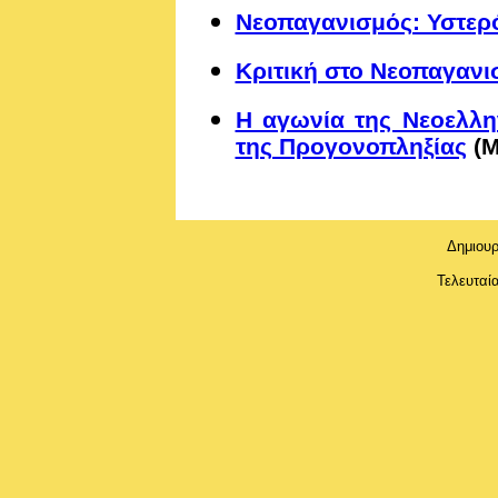
Νεοπαγανισμός: Υστε
Κριτική στο Νεοπαγανι
Η αγωνία της Νεοελλη
της Προγονοπληξίας
(Μ
Δημιουρ
Τελευταί