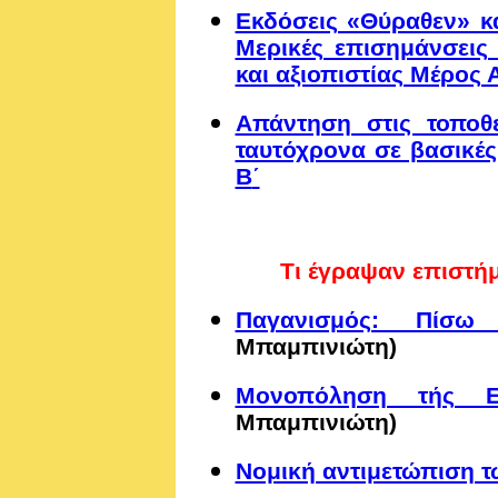
Εκδόσεις «Θύραθεν» κα
Μερικές επισημάνσεις 
και αξιοπιστίας Μέρος 
Απάντηση στις τοποθε
ταυτόχρονα σε βασικές
Β
΄
Τι έγραψαν ε
πιστή
Παγανισμός: Πίσω 
Μπαμπινιώτη)
Μονοπόληση τής Ε
Μπαμπινιώτη)
Νομική αντιμετώπιση 