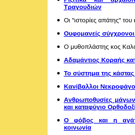
Τραγουδιών
Οι "ιστορίες απάτης" του
Ουφομανείς σύγχρονοι
Ο μυθοπλάστης κος Καλό
Αδαμάντιος Κοραής κατ
Το σύστημα της κάστας
Κανίβαλλοι Νεκροφάγοι
Aνθρωποθυσίες μάγων
και καταφύγιο Ορθοδοξ
Ο φόβος και η αγάπ
κοινωνία