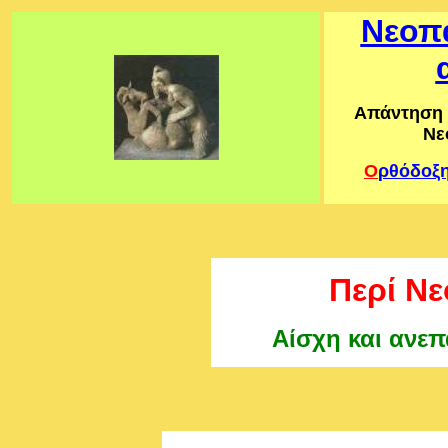
Νεοπα
Απάντηση 
Νε
Ο
ρθόδοξ
Περί Ν
Αίσχη και ανε