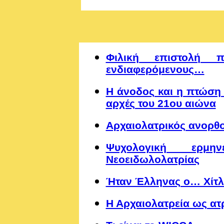
Φιλική επιστολή π
ενδιαφερόμενους…
Η άνοδος και η πτώση
αρχές του 21ου αιώνα
Αρχαιολατρικός ανορθ
Ψυχολογική ερμη
Νεοειδωλολατρίας
Ήταν Έλληνας ο… Χίτλ
Η Αρχαιολατρεία ως ατ