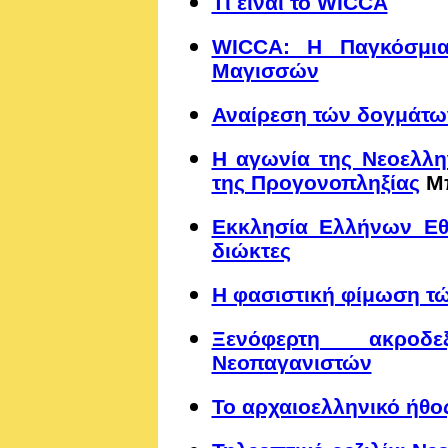
Τι είναι το WICCA
WICCA: Η Παγκόσμι
Μαγισσών
Αναίρεση τών δογμάτω
Η αγωνία της Νεοελλη
της Προγονοπληξίας
Μπ
Εκκλησία Ελλήνων Εθ
διώκτες
Η φασιστική φίμωση τ
Ξενόφερτη ακροδ
Νεοπαγανιστών
Το αρχαιοελληνικό ήθο